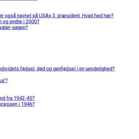
 er også navnet på USAs 3. præsident. Hvad hed han?
on og endte i 2000?
tewater-sagen?
individets fødsel, død og genfødsel i en uendelighed?
us'?
land fra 1942-45?
rocessen i 1946?