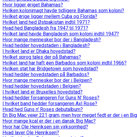
Hvor ligger øriget Bahamas?
Hvilken kolonimagt havde tidligere Bahamas som koloni?
Hvilket ørige ligger mellem Cuba og Florida?
Hvilket land hed Østpakistan indtil 1971?
Hvad hed Bangladesh fra 1947 til 1971?
Hvilket land havde Bangladesh som koloni indtil 1947?
Hvor mange mennesker bor der i Bangladesh?
Hvad hedder hovedstaden i Bangladesh?
I hvilket land er Dhaka hovedstad?
Hvilket sprog tales der på Bahamas?
Hvilket land har haft øen Barbados som koloni indtil 1966?
Hvilken stat har Bridgetown som hovedstad?
Hvad hedder hovedstaden på Barbados?
Hvor mange mennesker bor der i Belgien?
Hvad hedder hovedstaden i Belgien?
I hvilket land er Bruxelles hovedstad?
Hvad hedder forsangeren for Guns N' Roses?
I hvilket band hedder forsangeren Axl Rose?
Hvad hed Guns n' Roses debutalbum?
En Big Mac vejer 221 gram, men hvor meget fedt er der i en Bi
Hvor mange kcal er der i en dansk Big Mac?
Hvor har Ole Henriksen sin virksomhed?
Hvad laver Ole Henriksen?