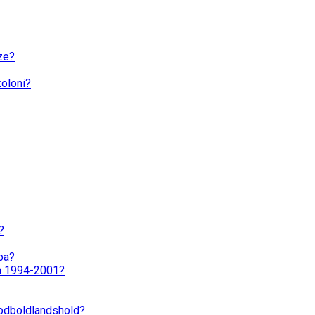
ize?
koloni?
?
opa?
en 1994-2001?
fodboldlandshold?