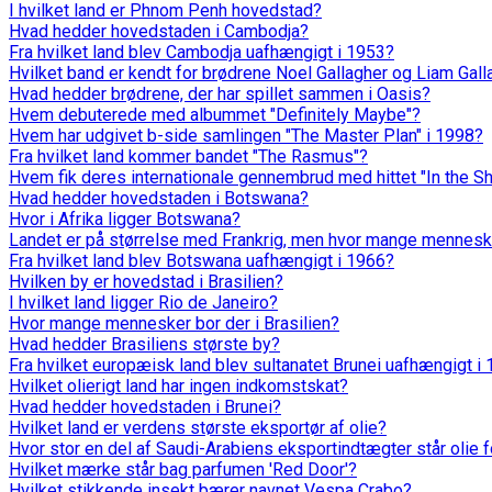
I hvilket land er Phnom Penh hovedstad?
Hvad hedder hovedstaden i Cambodja?
Fra hvilket land blev Cambodja uafhængigt i 1953?
Hvilket band er kendt for brødrene Noel Gallagher og Liam Gall
Hvad hedder brødrene, der har spillet sammen i Oasis?
Hvem debuterede med albummet "Definitely Maybe"?
Hvem har udgivet b-side samlingen "The Master Plan" i 1998?
Fra hvilket land kommer bandet "The Rasmus"?
Hvem fik deres internationale gennembrud med hittet "In the 
Hvad hedder hovedstaden i Botswana?
Hvor i Afrika ligger Botswana?
Landet er på størrelse med Frankrig, men hvor mange mennesk
Fra hvilket land blev Botswana uafhængigt i 1966?
Hvilken by er hovedstad i Brasilien?
I hvilket land ligger Rio de Janeiro?
Hvor mange mennesker bor der i Brasilien?
Hvad hedder Brasiliens største by?
Fra hvilket europæisk land blev sultanatet Brunei uafhængigt i
Hvilket olierigt land har ingen indkomstskat?
Hvad hedder hovedstaden i Brunei?
Hvilket land er verdens største eksportør af olie?
Hvor stor en del af Saudi-Arabiens eksportindtægter står olie f
Hvilket mærke står bag parfumen 'Red Door'?
Hvilket stikkende insekt bærer navnet Vespa Crabo?