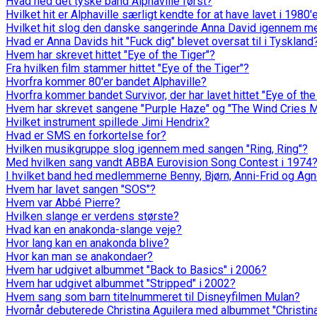
Hvad hed det tyske band Alphaville først?
Hvilket hit er Alphaville særligt kendte for at have lavet i 1980'
Hvilket hit slog den danske sangerinde Anna David igennem m
Hvad er Anna Davids hit "Fuck dig" blevet oversat til i Tyskland
Hvem har skrevet hittet "Eye of the Tiger"?
Fra hvilken film stammer hittet "Eye of the Tiger"?
Hvorfra kommer 80'er bandet Alphaville?
Hvorfra kommer bandet Survivor, der har lavet hittet "Eye of the
Hvem har skrevet sangene "Purple Haze" og "The Wind Cries M
Hvilket instrument spillede Jimi Hendrix?
Hvad er SMS en forkortelse for?
Hvilken musikgruppe slog igennem med sangen "Ring, Ring"?
Med hvilken sang vandt ABBA Eurovision Song Contest i 1974
I hvilket band hed medlemmerne Benny, Bjørn, Anni-Frid og Ag
Hvem har lavet sangen "SOS"?
Hvem var Abbé Pierre?
Hvilken slange er verdens største?
Hvad kan en anakonda-slange veje?
Hvor lang kan en anakonda blive?
Hvor kan man se anakondaer?
Hvem har udgivet albummet "Back to Basics" i 2006?
Hvem har udgivet albummet "Stripped" i 2002?
Hvem sang som barn titelnummeret til Disneyfilmen Mulan?
Hvornår debuterede Christina Aguilera med albummet "Christina