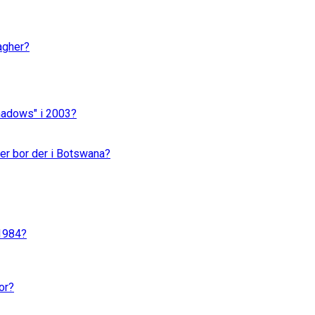
agher?
Shadows" i 2003?
er bor der i Botswana?
 1984?
or?