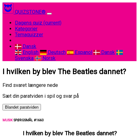
QUIZSTONE®
Dagens quiz
(current)
Kategorier
Temaquizzer
Dansk
English
Deutsch
Espanol
Dansk
Svenska
Norsk
I hvilken by blev The Beatles dannet?
Find svaret længere nede
Sæt din paratviden i spil og svar på
Blandet paratviden
MUSIK
SPØRGSMÅL #1660
I hvilken by blev The Beatles dannet?