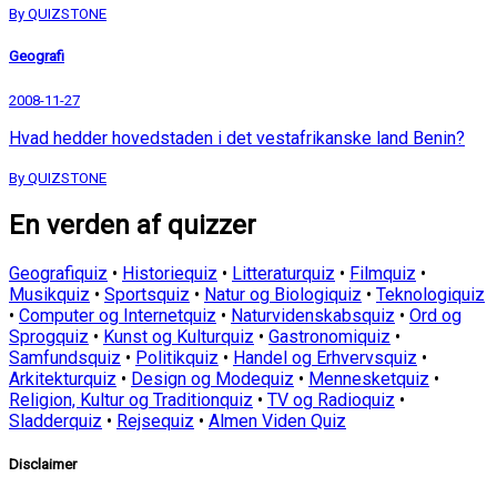
By QUIZSTONE
Geografi
2008-11-27
Hvad hedder hovedstaden i det vestafrikanske land Benin?
By QUIZSTONE
En verden af quizzer
Geografiquiz
•
Historiequiz
•
Litteraturquiz
•
Filmquiz
•
Musikquiz
•
Sportsquiz
•
Natur og Biologiquiz
•
Teknologiquiz
•
Computer og Internetquiz
•
Naturvidenskabsquiz
•
Ord og
Sprogquiz
•
Kunst og Kulturquiz
•
Gastronomiquiz
•
Samfundsquiz
•
Politikquiz
•
Handel og Erhvervsquiz
•
Arkitekturquiz
•
Design og Modequiz
•
Mennesketquiz
•
Religion, Kultur og Traditionquiz
•
TV og Radioquiz
•
Sladderquiz
•
Rejsequiz
•
Almen Viden Quiz
Disclaimer