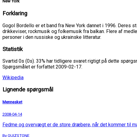
New York
Forklaring
Gogol Bordello er et band fra New York dannet i 1996. Deres s
drikkeviser, rockmusik og folkemusik fra balkan. Flere af med
personer i den russiske og ukrainske litteratur.
Statistik
Svartid 0s (0s). 33% har tidligere svaret rigtigt på dette spørgs
Spørgsmålet er forfattet 2009-02-17.
Wikipedia
Lignende spørgsmål
Mennesket
2008-04-14
Fedme og overvægt er de store dræbere, når det kommer til 
By QUIZSTONE