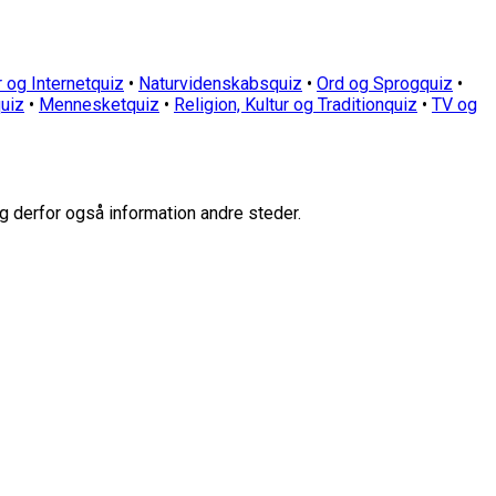
 og Internetquiz
•
Naturvidenskabsquiz
•
Ord og Sprogquiz
•
uiz
•
Mennesketquiz
•
Religion, Kultur og Traditionquiz
•
TV og
g derfor også information andre steder.