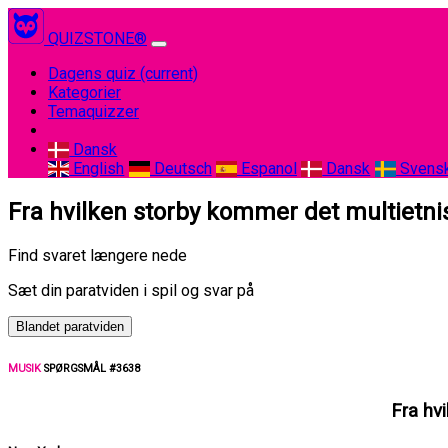
QUIZSTONE®
Dagens quiz
(current)
Kategorier
Temaquizzer
Dansk
English
Deutsch
Espanol
Dansk
Svens
Fra hvilken storby kommer det multietni
Find svaret længere nede
Sæt din paratviden i spil og svar på
Blandet paratviden
MUSIK
SPØRGSMÅL #3638
Fra hv