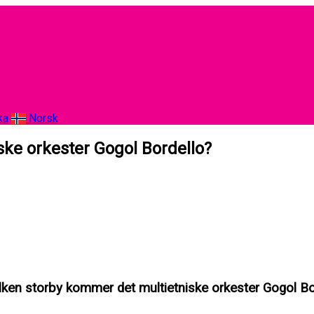
ka
Norsk
ske orkester Gogol Bordello?
ilken storby kommer det multietniske orkester Gogol Bo