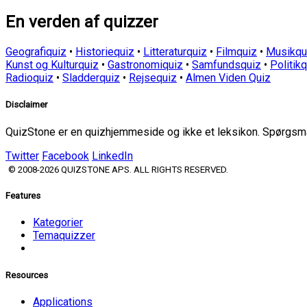
En verden af quizzer
Geografiquiz
•
Historiequiz
•
Litteraturquiz
•
Filmquiz
•
Musikqu
Kunst og Kulturquiz
•
Gastronomiquiz
•
Samfundsquiz
•
Politik
Radioquiz
•
Sladderquiz
•
Rejsequiz
•
Almen Viden Quiz
Disclaimer
QuizStone er en quizhjemmeside og ikke et leksikon. Spørgsmål
Twitter
Facebook
LinkedIn
© 2008-2026 QUIZSTONE APS. ALL RIGHTS RESERVED.
Features
Kategorier
Temaquizzer
Resources
Applications