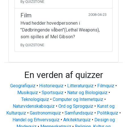
By QUIZSTONE
Film
2008-04-23
Hvad hedder hovedpersonen i
"Dødbringende våben"(Lethal Weapons),
som spilles af Mel Gibson?
By QUIZSTONE
En verden af quizzer
Geografiquiz
•
Historiequiz
•
Litteraturquiz
•
Filmquiz
•
Musikquiz
•
Sportsquiz
•
Natur og Biologiquiz
•
Teknologiquiz
•
Computer og Internetquiz
•
Naturvidenskabsquiz
•
Ord og Sprogquiz
•
Kunst og
Kulturquiz
•
Gastronomiquiz
•
Samfundsquiz
•
Politikquiz
•
Handel og Erhvervsquiz
•
Arkitekturquiz
•
Design og
Modequiz
•
Mennesketquiz
•
Religion, Kultur og