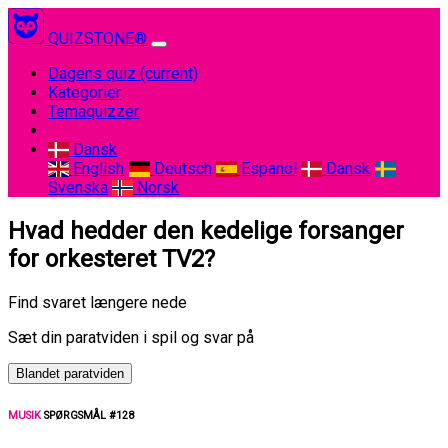
QUIZSTONE®
Dagens quiz
(current)
Kategorier
Temaquizzer
Dansk
English
Deutsch
Espanol
Dansk
Svenska
Norsk
Hvad hedder den kedelige forsanger
for orkesteret TV2?
Find svaret længere nede
Sæt din paratviden i spil og svar på
Blandet paratviden
MUSIK
SPØRGSMÅL #128