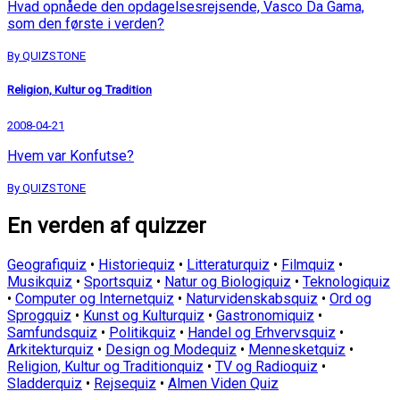
Hvad opnåede den opdagelsesrejsende, Vasco Da Gama,
som den første i verden?
By QUIZSTONE
Religion, Kultur og Tradition
2008-04-21
Hvem var Konfutse?
By QUIZSTONE
En verden af quizzer
Geografiquiz
•
Historiequiz
•
Litteraturquiz
•
Filmquiz
•
Musikquiz
•
Sportsquiz
•
Natur og Biologiquiz
•
Teknologiquiz
•
Computer og Internetquiz
•
Naturvidenskabsquiz
•
Ord og
Sprogquiz
•
Kunst og Kulturquiz
•
Gastronomiquiz
•
Samfundsquiz
•
Politikquiz
•
Handel og Erhvervsquiz
•
Arkitekturquiz
•
Design og Modequiz
•
Mennesketquiz
•
Religion, Kultur og Traditionquiz
•
TV og Radioquiz
•
Sladderquiz
•
Rejsequiz
•
Almen Viden Quiz