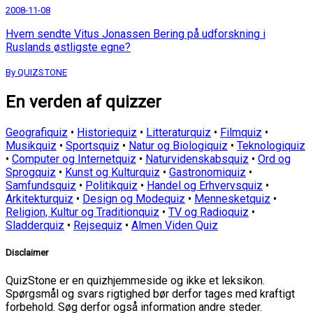
2008-11-08
Hvem sendte Vitus Jonassen Bering på udforskning i
Ruslands østligste egne?
By QUIZSTONE
En verden af quizzer
Geografiquiz
•
Historiequiz
•
Litteraturquiz
•
Filmquiz
•
Musikquiz
•
Sportsquiz
•
Natur og Biologiquiz
•
Teknologiquiz
•
Computer og Internetquiz
•
Naturvidenskabsquiz
•
Ord og
Sprogquiz
•
Kunst og Kulturquiz
•
Gastronomiquiz
•
Samfundsquiz
•
Politikquiz
•
Handel og Erhvervsquiz
•
Arkitekturquiz
•
Design og Modequiz
•
Mennesketquiz
•
Religion, Kultur og Traditionquiz
•
TV og Radioquiz
•
Sladderquiz
•
Rejsequiz
•
Almen Viden Quiz
Disclaimer
QuizStone er en quizhjemmeside og ikke et leksikon.
Spørgsmål og svars rigtighed bør derfor tages med kraftigt
forbehold. Søg derfor også information andre steder.