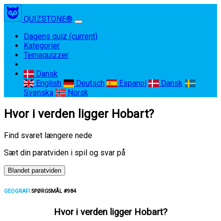
QUIZSTONE®
Dagens quiz
(current)
Kategorier
Temaquizzer
Dansk
English
Deutsch
Espanol
Dansk
Svenska
Norsk
Hvor i verden ligger Hobart?
Find svaret længere nede
Sæt din paratviden i spil og svar på
Blandet paratviden
GEOGRAFI
SPØRGSMÅL #984
Hvor i verden ligger Hobart?