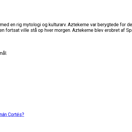
ed en rig mytologi og kulturarv. Aztekerne var berygtede for der
n fortsat ville stå op hver morgen. Aztekerne blev erobret af Spa
mål.
rnán Cortés?