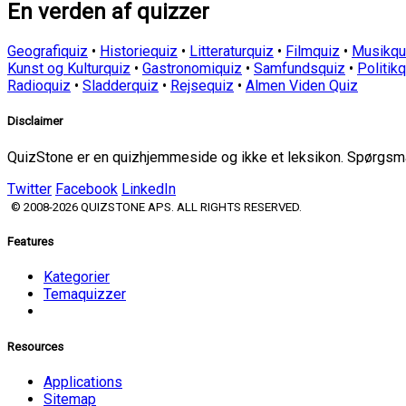
En verden af quizzer
Geografiquiz
•
Historiequiz
•
Litteraturquiz
•
Filmquiz
•
Musikqu
Kunst og Kulturquiz
•
Gastronomiquiz
•
Samfundsquiz
•
Politik
Radioquiz
•
Sladderquiz
•
Rejsequiz
•
Almen Viden Quiz
Disclaimer
QuizStone er en quizhjemmeside og ikke et leksikon. Spørgsmål
Twitter
Facebook
LinkedIn
© 2008-2026 QUIZSTONE APS. ALL RIGHTS RESERVED.
Features
Kategorier
Temaquizzer
Resources
Applications
Sitemap