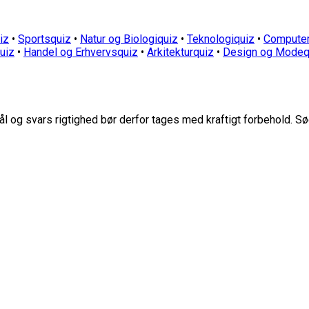
iz
•
Sportsquiz
•
Natur og Biologiquiz
•
Teknologiquiz
•
Computer
quiz
•
Handel og Erhvervsquiz
•
Arkitekturquiz
•
Design og Modeq
 og svars rigtighed bør derfor tages med kraftigt forbehold. Sø