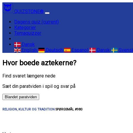
QUIZSTONE®
Dagens quiz
(current)
Kategorier
Temaquizzer
Dansk
English
Deutsch
Espanol
Dansk
Svens
Hvor boede aztekerne?
Find svaret længere nede
Sæt din paratviden i spil og svar på
Blandet paratviden
RELIGION, KULTUR OG TRADITION
SPØRGSMÅL #980