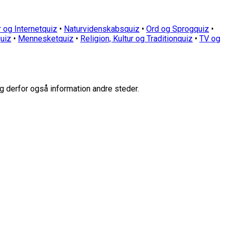
 og Internetquiz
•
Naturvidenskabsquiz
•
Ord og Sprogquiz
•
uiz
•
Mennesketquiz
•
Religion, Kultur og Traditionquiz
•
TV og
g derfor også information andre steder.