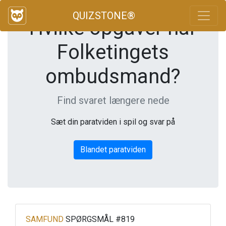
QUIZSTONE®
Hvilke opgaver har
Folketingets
ombudsmand?
Find svaret længere nede
Sæt din paratviden i spil og svar på
Blandet paratviden
SAMFUND
SPØRGSMÅL #819