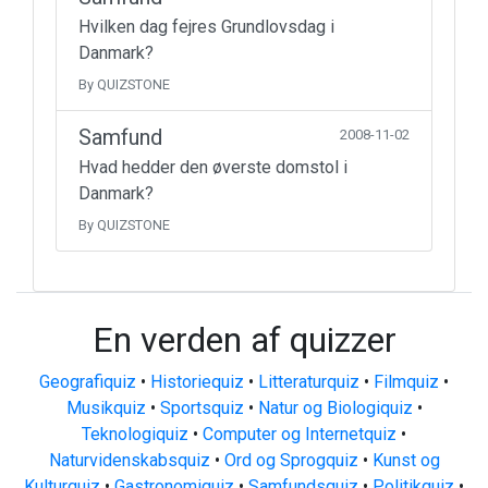
Hvilken dag fejres Grundlovsdag i
Danmark?
By QUIZSTONE
Samfund
2008-11-02
Hvad hedder den øverste domstol i
Danmark?
By QUIZSTONE
En verden af quizzer
Geografiquiz
•
Historiequiz
•
Litteraturquiz
•
Filmquiz
•
Musikquiz
•
Sportsquiz
•
Natur og Biologiquiz
•
Teknologiquiz
•
Computer og Internetquiz
•
Naturvidenskabsquiz
•
Ord og Sprogquiz
•
Kunst og
Kulturquiz
•
Gastronomiquiz
•
Samfundsquiz
•
Politikquiz
•