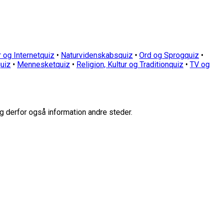
 og Internetquiz
•
Naturvidenskabsquiz
•
Ord og Sprogquiz
•
uiz
•
Mennesketquiz
•
Religion, Kultur og Traditionquiz
•
TV og
g derfor også information andre steder.