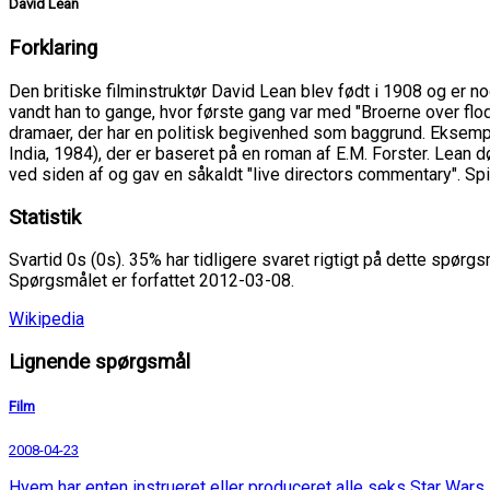
David Lean
Forklaring
Den britiske filminstruktør David Lean blev født i 1908 og er n
vandt han to gange, hvor første gang var med "Broerne over fl
dramaer, der har en politisk begivenhed som baggrund. Eksemple
India, 1984), der er baseret på en roman af E.M. Forster. Lean 
ved siden af og gav en såkaldt "live directors commentary". Spie
Statistik
Svartid 0s (0s). 35% har tidligere svaret rigtigt på dette spørgs
Spørgsmålet er forfattet 2012-03-08.
Wikipedia
Lignende spørgsmål
Film
2008-04-23
Hvem har enten instrueret eller produceret alle seks Star Wars 