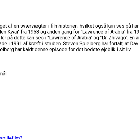
oget af en sværvægter i filmhistorien, hvilket også kan ses på h
oden Kwai" fra 1958 og anden gang for "Lawrence of Arabia" fra 
r på dette kan ses i "Lawrence of Arabia" og "Dr. Zhivago". En a
døde i 1991 af kræft i struben. Steven Spielberg har fortalt, at 
lberg har kaldt denne episode for det bedste øjeblik i sit liv.
mål.
spillefilm?