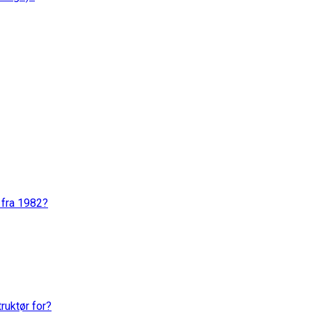
 fra 1982?
ruktør for?