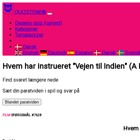
QUIZSTONE®
Dagens quiz
(current)
Kategorier
Temaquizzer
Dansk
English
Deutsch
Espanol
Dansk
Svens
Hvem har instrueret "Vejen til Indien" (A
Find svaret længere nede
Sæt din paratviden i spil og svar på
Blandet paratviden
FILM
SPØRGSMÅL #7628
Hvem h