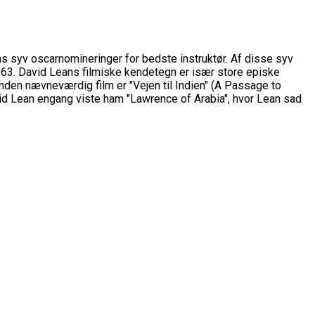
ans syv oscarnomineringer for bedste instruktør. Af disse syv
1963. David Leans filmiske kendetegn er især store episke
nden nævneværdig film er "Vejen til Indien" (A Passage to
David Lean engang viste ham "Lawrence of Arabia", hvor Lean sad