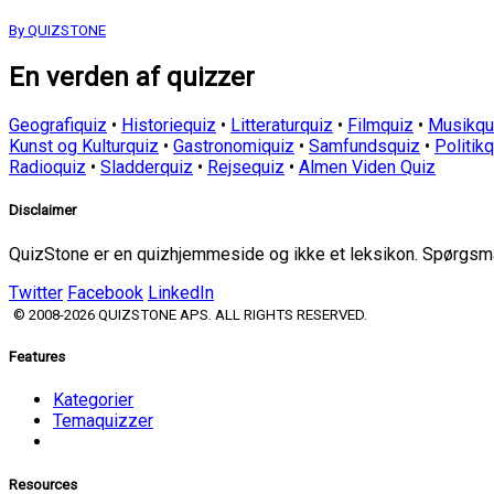
By QUIZSTONE
En verden af quizzer
Geografiquiz
•
Historiequiz
•
Litteraturquiz
•
Filmquiz
•
Musikqu
Kunst og Kulturquiz
•
Gastronomiquiz
•
Samfundsquiz
•
Politik
Radioquiz
•
Sladderquiz
•
Rejsequiz
•
Almen Viden Quiz
Disclaimer
QuizStone er en quizhjemmeside og ikke et leksikon. Spørgsmål
Twitter
Facebook
LinkedIn
© 2008-2026 QUIZSTONE APS. ALL RIGHTS RESERVED.
Features
Kategorier
Temaquizzer
Resources