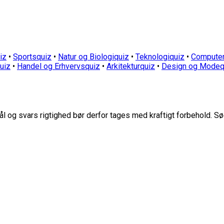
iz
•
Sportsquiz
•
Natur og Biologiquiz
•
Teknologiquiz
•
Computer
quiz
•
Handel og Erhvervsquiz
•
Arkitekturquiz
•
Design og Modeq
 og svars rigtighed bør derfor tages med kraftigt forbehold. Sø