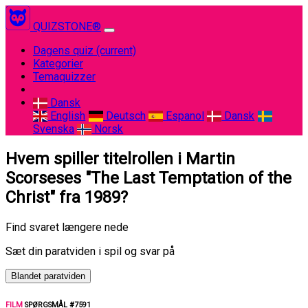
QUIZSTONE®
Dagens quiz
(current)
Kategorier
Temaquizzer
Dansk
English
Deutsch
Espanol
Dansk
Svenska
Norsk
Hvem spiller titelrollen i Martin
Scorseses "The Last Temptation of the
Christ" fra 1989?
Find svaret længere nede
Sæt din paratviden i spil og svar på
Blandet paratviden
FILM
SPØRGSMÅL #7591