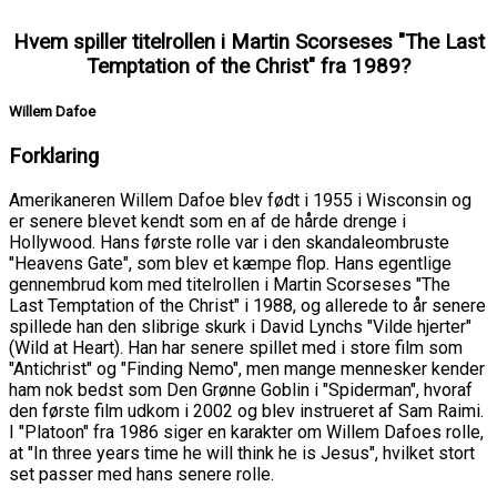
Hvem spiller titelrollen i Martin Scorseses "The Last
Temptation of the Christ" fra 1989?
Willem Dafoe
Forklaring
Amerikaneren Willem Dafoe blev født i 1955 i Wisconsin og
er senere blevet kendt som en af de hårde drenge i
Hollywood. Hans første rolle var i den skandaleombruste
"Heavens Gate", som blev et kæmpe flop. Hans egentlige
gennembrud kom med titelrollen i Martin Scorseses "The
Last Temptation of the Christ" i 1988, og allerede to år senere
spillede han den slibrige skurk i David Lynchs "Vilde hjerter"
(Wild at Heart). Han har senere spillet med i store film som
"Antichrist" og "Finding Nemo", men mange mennesker kender
ham nok bedst som Den Grønne Goblin i "Spiderman", hvoraf
den første film udkom i 2002 og blev instrueret af Sam Raimi.
I "Platoon" fra 1986 siger en karakter om Willem Dafoes rolle,
at "In three years time he will think he is Jesus", hvilket stort
set passer med hans senere rolle.