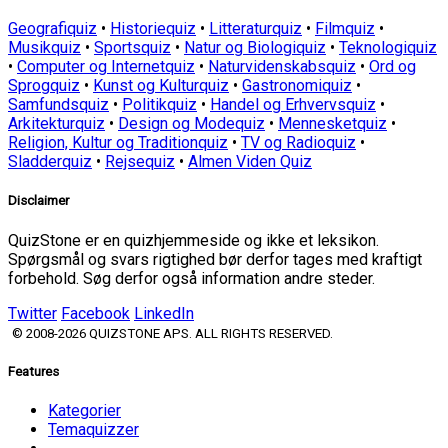
Geografiquiz
•
Historiequiz
•
Litteraturquiz
•
Filmquiz
•
Musikquiz
•
Sportsquiz
•
Natur og Biologiquiz
•
Teknologiquiz
•
Computer og Internetquiz
•
Naturvidenskabsquiz
•
Ord og
Sprogquiz
•
Kunst og Kulturquiz
•
Gastronomiquiz
•
Samfundsquiz
•
Politikquiz
•
Handel og Erhvervsquiz
•
Arkitekturquiz
•
Design og Modequiz
•
Mennesketquiz
•
Religion, Kultur og Traditionquiz
•
TV og Radioquiz
•
Sladderquiz
•
Rejsequiz
•
Almen Viden Quiz
Disclaimer
QuizStone er en quizhjemmeside og ikke et leksikon.
Spørgsmål og svars rigtighed bør derfor tages med kraftigt
forbehold. Søg derfor også information andre steder.
Twitter
Facebook
LinkedIn
© 2008-2026 QUIZSTONE APS. ALL RIGHTS RESERVED.
Features
Kategorier
Temaquizzer