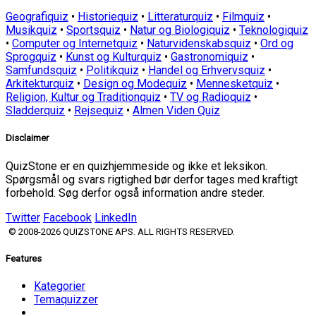
Geografiquiz
•
Historiequiz
•
Litteraturquiz
•
Filmquiz
•
Musikquiz
•
Sportsquiz
•
Natur og Biologiquiz
•
Teknologiquiz
•
Computer og Internetquiz
•
Naturvidenskabsquiz
•
Ord og
Sprogquiz
•
Kunst og Kulturquiz
•
Gastronomiquiz
•
Samfundsquiz
•
Politikquiz
•
Handel og Erhvervsquiz
•
Arkitekturquiz
•
Design og Modequiz
•
Mennesketquiz
•
Religion, Kultur og Traditionquiz
•
TV og Radioquiz
•
Sladderquiz
•
Rejsequiz
•
Almen Viden Quiz
Disclaimer
QuizStone er en quizhjemmeside og ikke et leksikon.
Spørgsmål og svars rigtighed bør derfor tages med kraftigt
forbehold. Søg derfor også information andre steder.
Twitter
Facebook
LinkedIn
© 2008-2026 QUIZSTONE APS. ALL RIGHTS RESERVED.
Features
Kategorier
Temaquizzer