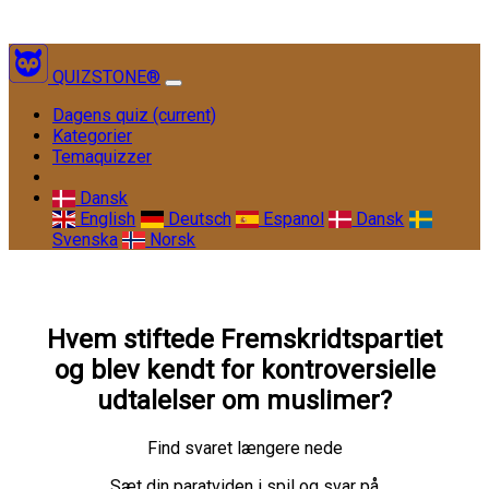
QUIZSTONE®
Dagens quiz
(current)
Kategorier
Temaquizzer
Dansk
English
Deutsch
Espanol
Dansk
Svenska
Norsk
Hvem stiftede Fremskridtspartiet
og blev kendt for kontroversielle
udtalelser om muslimer?
Find svaret længere nede
Sæt din paratviden i spil og svar på