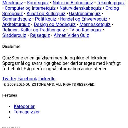
Musikquiz
•
Sportsquiz
•
Natur og Biologiquiz
•
Teknologiquiz
•
Computer og Internetquiz
•
Naturvidenskabsquiz
•
Ord og
Sprogquiz
•
Kunst og Kulturquiz
•
Gastronomiquiz
•
Samfundsquiz
•
Politikquiz
•
Handel og Erhvervsquiz
•
Arkitekturquiz
•
Design og Modequiz
•
Mennesketquiz
•
Religion, Kultur og Traditionquiz
•
TV og Radioquiz
•
Sladderquiz
•
Rejsequiz
•
Almen Viden Quiz
Disclaimer
QuizStone er en quizhjemmeside og ikke et leksikon.
Spørgsmål og svars rigtighed bør derfor tages med kraftigt
forbehold. Søg derfor også information andre steder.
Twitter
Facebook
LinkedIn
© 2008-2026 QUIZSTONE APS. ALL RIGHTS RESERVED.
Features
Kategorier
Temaquizzer