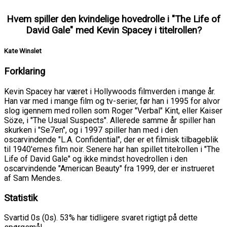
Hvem spiller den kvindelige hovedrolle i "The Life of
David Gale" med Kevin Spacey i titelrollen?
Kate Winslet
Forklaring
Kevin Spacey har været i Hollywoods filmverden i mange år.
Han var med i mange film og tv-serier, før han i 1995 for alvor
slog igennem med rollen som Roger "Verbal" Kint, eller Kaiser
Söze, i "The Usual Suspects". Allerede samme år spiller han
skurken i "Se7en", og i 1997 spiller han med i den
oscarvindende "L.A. Confidential", der er et filmisk tilbageblik
til 1940'ernes film noir. Senere har han spillet titelrollen i "The
Life of David Gale" og ikke mindst hovedrollen i den
oscarvindende "American Beauty" fra 1999, der er instrueret
af Sam Mendes.
Statistik
Svartid 0s (0s). 53% har tidligere svaret rigtigt på dette