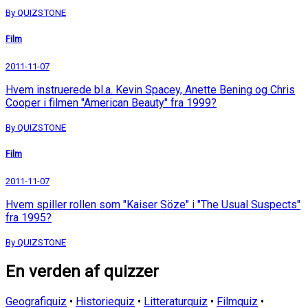
By QUIZSTONE
Film
2011-11-07
Hvem instruerede bl.a. Kevin Spacey, Anette Bening og Chris
Cooper i filmen "American Beauty" fra 1999?
By QUIZSTONE
Film
2011-11-07
Hvem spiller rollen som "Kaiser Söze" i "The Usual Suspects"
fra 1995?
By QUIZSTONE
En verden af quizzer
Geografiquiz
•
Historiequiz
•
Litteraturquiz
•
Filmquiz
•