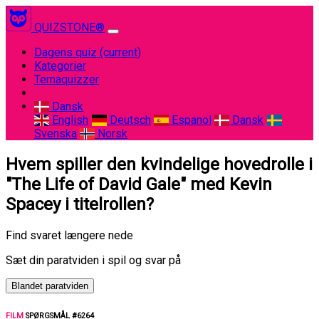
QUIZSTONE®
Dagens quiz
(current)
Kategorier
Temaquizzer
Dansk
English
Deutsch
Espanol
Dansk
Svenska
Norsk
Hvem spiller den kvindelige hovedrolle i
"The Life of David Gale" med Kevin
Spacey i titelrollen?
Find svaret længere nede
Sæt din paratviden i spil og svar på
Blandet paratviden
FILM
SPØRGSMÅL #6264