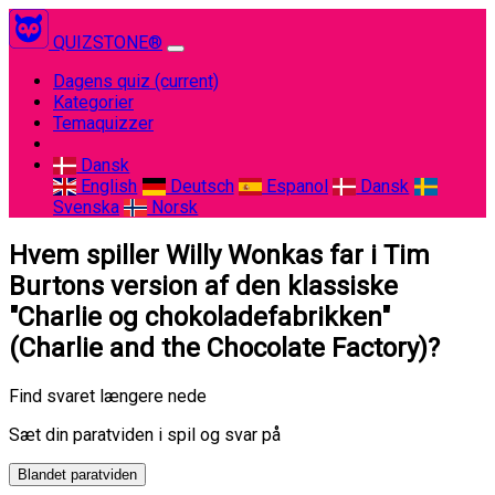
QUIZSTONE®
Dagens quiz
(current)
Kategorier
Temaquizzer
Dansk
English
Deutsch
Espanol
Dansk
Svenska
Norsk
Hvem spiller Willy Wonkas far i Tim
Burtons version af den klassiske
"Charlie og chokoladefabrikken"
(Charlie and the Chocolate Factory)?
Find svaret længere nede
Sæt din paratviden i spil og svar på
Blandet paratviden