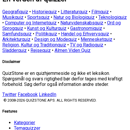
Geografiquiz
•
Historiequiz
•
Litteraturquiz
•
Filmquiz
•
Musikquiz
•
Sportsquiz
•
Natur og Biologiquiz
•
Teknologiquiz
•
Computer og Internetquiz
•
Naturvidenskabsquiz
•
Ord og
Sprogquiz
•
Kunst og Kulturquiz
•
Gastronomiquiz
•
Samfundsquiz
•
Politikquiz
•
Handel og Erhvervsquiz
•
Arkitekturquiz
•
Design og Modequiz
•
Mennesketquiz
•
Religion, Kultur og Traditionquiz
•
TV og Radioquiz
•
Sladderquiz
•
Rejsequiz
•
Almen Viden Quiz
Disclaimer
QuizStone er en quizhjemmeside og ikke et leksikon.
Spørgsmål og svars rigtighed bør derfor tages med kraftigt
forbehold. Søg derfor også information andre steder.
Twitter
Facebook
LinkedIn
© 2008-2026 QUIZSTONE APS. ALL RIGHTS RESERVED.
Features
Kategorier
Temaquizzer