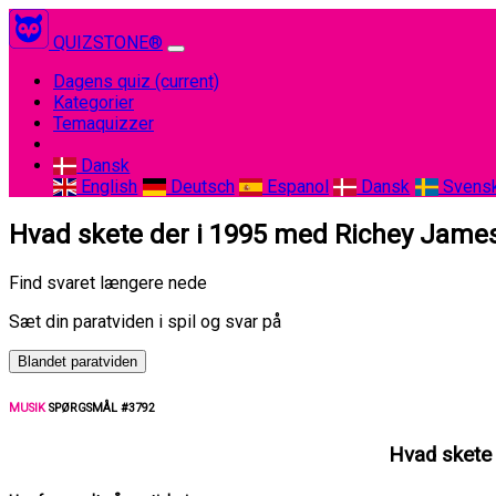
QUIZSTONE®
Dagens quiz
(current)
Kategorier
Temaquizzer
Dansk
English
Deutsch
Espanol
Dansk
Svens
Hvad skete der i 1995 med Richey James
Find svaret længere nede
Sæt din paratviden i spil og svar på
Blandet paratviden
MUSIK
SPØRGSMÅL #3792
Hvad skete 