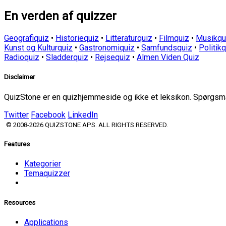
En verden af quizzer
Geografiquiz
•
Historiequiz
•
Litteraturquiz
•
Filmquiz
•
Musikqu
Kunst og Kulturquiz
•
Gastronomiquiz
•
Samfundsquiz
•
Politik
Radioquiz
•
Sladderquiz
•
Rejsequiz
•
Almen Viden Quiz
Disclaimer
QuizStone er en quizhjemmeside og ikke et leksikon. Spørgsmål
Twitter
Facebook
LinkedIn
© 2008-2026 QUIZSTONE APS. ALL RIGHTS RESERVED.
Features
Kategorier
Temaquizzer
Resources
Applications