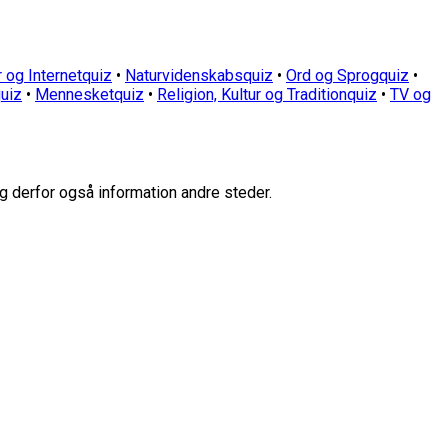
 og Internetquiz
•
Naturvidenskabsquiz
•
Ord og Sprogquiz
•
uiz
•
Mennesketquiz
•
Religion, Kultur og Traditionquiz
•
TV og
g derfor også information andre steder.