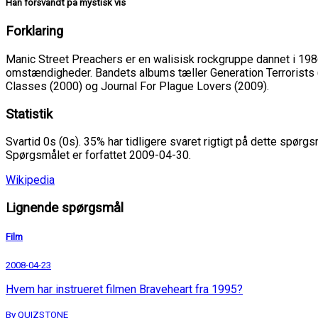
Han forsvandt på mystisk vis
Forklaring
Manic Street Preachers er en walisisk rockgruppe dannet i 19
omstændigheder. Bandets albums tæller Generation Terrorists (
Classes (2000) og Journal For Plague Lovers (2009).
Statistik
Svartid 0s (0s). 35% har tidligere svaret rigtigt på dette spørgs
Spørgsmålet er forfattet 2009-04-30.
Wikipedia
Lignende spørgsmål
Film
2008-04-23
Hvem har instrueret filmen Braveheart fra 1995?
By QUIZSTONE