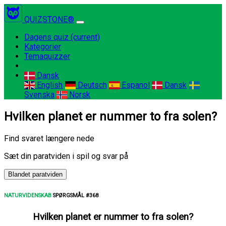
QUIZSTONE®
Dagens quiz
(current)
Kategorier
Temaquizzer
Dansk
English
Deutsch
Espanol
Dansk
Svenska
Norsk
Hvilken planet er nummer to fra solen?
Find svaret længere nede
Sæt din paratviden i spil og svar på
Blandet paratviden
NATURVIDENSKAB
SPØRGSMÅL #368
Hvilken planet er nummer to fra solen?