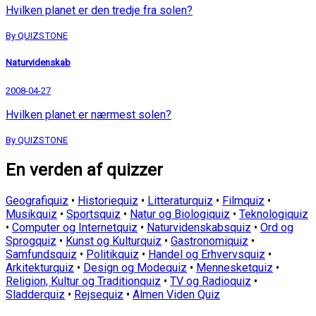
Hvilken planet er den tredje fra solen?
By QUIZSTONE
Naturvidenskab
2008-04-27
Hvilken planet er nærmest solen?
By QUIZSTONE
En verden af quizzer
Geografiquiz
•
Historiequiz
•
Litteraturquiz
•
Filmquiz
•
Musikquiz
•
Sportsquiz
•
Natur og Biologiquiz
•
Teknologiquiz
•
Computer og Internetquiz
•
Naturvidenskabsquiz
•
Ord og
Sprogquiz
•
Kunst og Kulturquiz
•
Gastronomiquiz
•
Samfundsquiz
•
Politikquiz
•
Handel og Erhvervsquiz
•
Arkitekturquiz
•
Design og Modequiz
•
Mennesketquiz
•
Religion, Kultur og Traditionquiz
•
TV og Radioquiz
•
Sladderquiz
•
Rejsequiz
•
Almen Viden Quiz