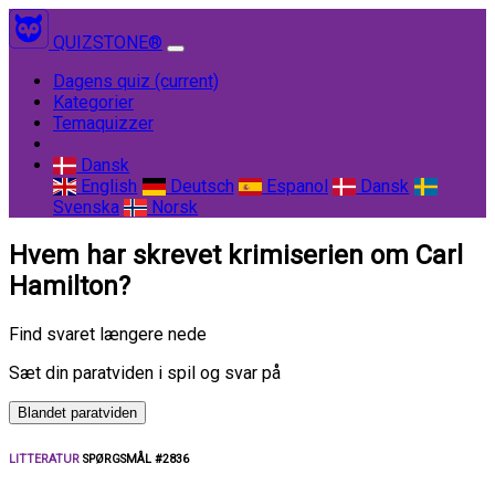
QUIZSTONE®
Dagens quiz
(current)
Kategorier
Temaquizzer
Dansk
English
Deutsch
Espanol
Dansk
Svenska
Norsk
Hvem har skrevet krimiserien om Carl
Hamilton?
Find svaret længere nede
Sæt din paratviden i spil og svar på
Blandet paratviden
LITTERATUR
SPØRGSMÅL #2836