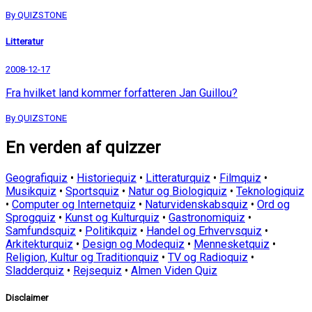
By QUIZSTONE
Litteratur
2008-12-17
Fra hvilket land kommer forfatteren Jan Guillou?
By QUIZSTONE
En verden af quizzer
Geografiquiz
•
Historiequiz
•
Litteraturquiz
•
Filmquiz
•
Musikquiz
•
Sportsquiz
•
Natur og Biologiquiz
•
Teknologiquiz
•
Computer og Internetquiz
•
Naturvidenskabsquiz
•
Ord og
Sprogquiz
•
Kunst og Kulturquiz
•
Gastronomiquiz
•
Samfundsquiz
•
Politikquiz
•
Handel og Erhvervsquiz
•
Arkitekturquiz
•
Design og Modequiz
•
Mennesketquiz
•
Religion, Kultur og Traditionquiz
•
TV og Radioquiz
•
Sladderquiz
•
Rejsequiz
•
Almen Viden Quiz
Disclaimer