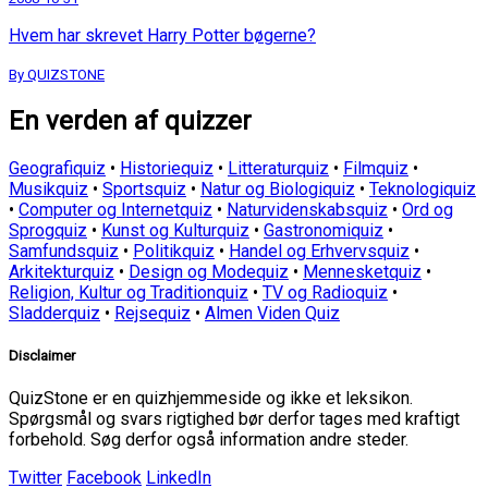
Hvem har skrevet Harry Potter bøgerne?
By QUIZSTONE
En verden af quizzer
Geografiquiz
•
Historiequiz
•
Litteraturquiz
•
Filmquiz
•
Musikquiz
•
Sportsquiz
•
Natur og Biologiquiz
•
Teknologiquiz
•
Computer og Internetquiz
•
Naturvidenskabsquiz
•
Ord og
Sprogquiz
•
Kunst og Kulturquiz
•
Gastronomiquiz
•
Samfundsquiz
•
Politikquiz
•
Handel og Erhvervsquiz
•
Arkitekturquiz
•
Design og Modequiz
•
Mennesketquiz
•
Religion, Kultur og Traditionquiz
•
TV og Radioquiz
•
Sladderquiz
•
Rejsequiz
•
Almen Viden Quiz
Disclaimer
QuizStone er en quizhjemmeside og ikke et leksikon.
Spørgsmål og svars rigtighed bør derfor tages med kraftigt
forbehold. Søg derfor også information andre steder.
Twitter
Facebook
LinkedIn