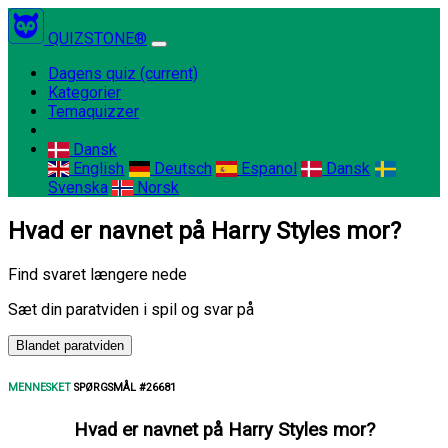
QUIZSTONE®
Dagens quiz
(current)
Kategorier
Temaquizzer
Dansk
English
Deutsch
Espanol
Dansk
Svenska
Norsk
Hvad er navnet på Harry Styles mor?
Find svaret længere nede
Sæt din paratviden i spil og svar på
Blandet paratviden
MENNESKET
SPØRGSMÅL #26681
Hvad er navnet på Harry Styles mor?