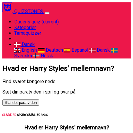
QUIZSTONE®
Dagens quiz
(current)
Kategorier
Temaquizzer
Dansk
English
Deutsch
Espanol
Dansk
Svenska
Norsk
Hvad er Harry Styles' mellemnavn?
Find svaret længere nede
Sæt din paratviden i spil og svar på
Blandet paratviden
SLADDER
SPØRGSMÅL #26236
Hvad er Harry Styles' mellemnavn?