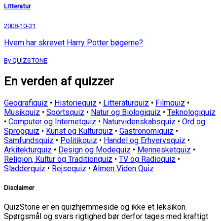
Litteratur
2008-10-31
Hvem har skrevet Harry Potter bøgerne?
By QUIZSTONE
En verden af quizzer
Geografiquiz
•
Historiequiz
•
Litteraturquiz
•
Filmquiz
•
Musikquiz
•
Sportsquiz
•
Natur og Biologiquiz
•
Teknologiquiz
•
Computer og Internetquiz
•
Naturvidenskabsquiz
•
Ord og
Sprogquiz
•
Kunst og Kulturquiz
•
Gastronomiquiz
•
Samfundsquiz
•
Politikquiz
•
Handel og Erhvervsquiz
•
Arkitekturquiz
•
Design og Modequiz
•
Mennesketquiz
•
Religion, Kultur og Traditionquiz
•
TV og Radioquiz
•
Sladderquiz
•
Rejsequiz
•
Almen Viden Quiz
Disclaimer
QuizStone er en quizhjemmeside og ikke et leksikon.
Spørgsmål og svars rigtighed bør derfor tages med kraftigt