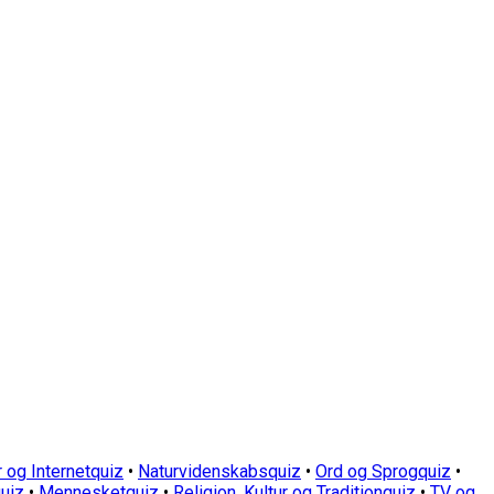
 og Internetquiz
•
Naturvidenskabsquiz
•
Ord og Sprogquiz
•
uiz
•
Mennesketquiz
•
Religion, Kultur og Traditionquiz
•
TV og