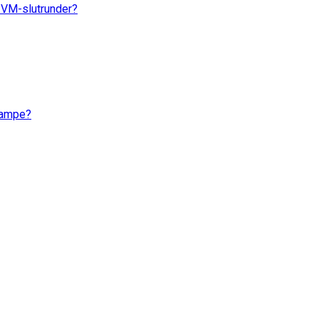
d VM-slutrunder?
skampe?