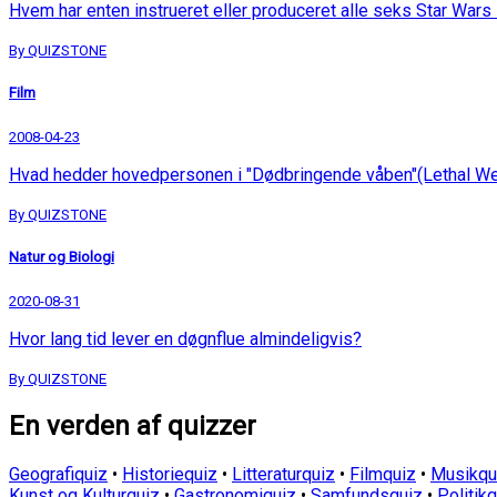
Hvem har enten instrueret eller produceret alle seks Star Wars 
By QUIZSTONE
Film
2008-04-23
Hvad hedder hovedpersonen i "Dødbringende våben"(Lethal We
By QUIZSTONE
Natur og Biologi
2020-08-31
Hvor lang tid lever en døgnflue almindeligvis?
By QUIZSTONE
En verden af quizzer
Geografiquiz
•
Historiequiz
•
Litteraturquiz
•
Filmquiz
•
Musikqu
Kunst og Kulturquiz
•
Gastronomiquiz
•
Samfundsquiz
•
Politik