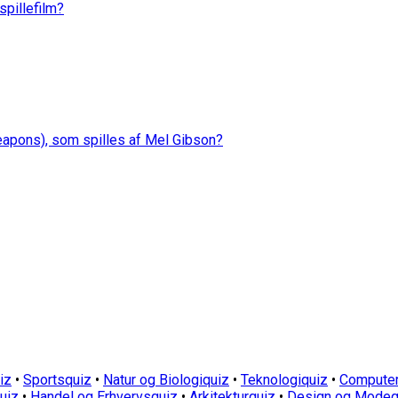
spillefilm?
apons), som spilles af Mel Gibson?
iz
•
Sportsquiz
•
Natur og Biologiquiz
•
Teknologiquiz
•
Computer
quiz
•
Handel og Erhvervsquiz
•
Arkitekturquiz
•
Design og Modeq