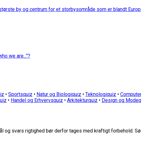
æststørste by og centrum for et storbysområde som er blandt Euro
ho we are..."?
iz
•
Sportsquiz
•
Natur og Biologiquiz
•
Teknologiquiz
•
Computer
quiz
•
Handel og Erhvervsquiz
•
Arkitekturquiz
•
Design og Modeq
 og svars rigtighed bør derfor tages med kraftigt forbehold. Sø