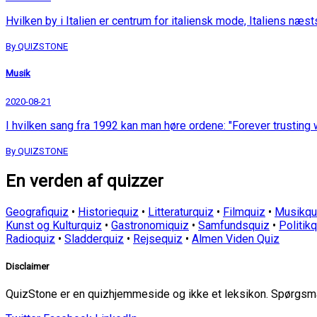
Hvilken by i Italien er centrum for italiensk mode, Italiens n
By QUIZSTONE
Musik
2020-08-21
I hvilken sang fra 1992 kan man høre ordene: "Forever trusting w
By QUIZSTONE
En verden af quizzer
Geografiquiz
•
Historiequiz
•
Litteraturquiz
•
Filmquiz
•
Musikqu
Kunst og Kulturquiz
•
Gastronomiquiz
•
Samfundsquiz
•
Politik
Radioquiz
•
Sladderquiz
•
Rejsequiz
•
Almen Viden Quiz
Disclaimer
QuizStone er en quizhjemmeside og ikke et leksikon. Spørgsmål