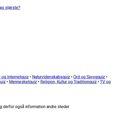
pas største?
 og Internetquiz
•
Naturvidenskabsquiz
•
Ord og Sprogquiz
•
uiz
•
Mennesketquiz
•
Religion, Kultur og Traditionquiz
•
TV og
g derfor også information andre steder.