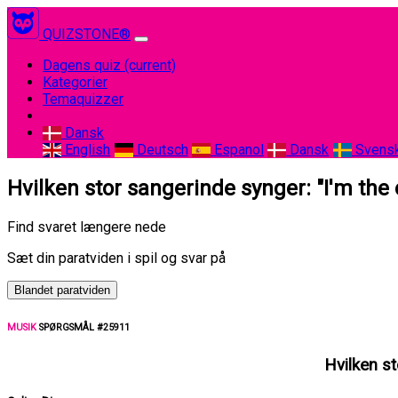
QUIZSTONE®
Dagens quiz
(current)
Kategorier
Temaquizzer
Dansk
English
Deutsch
Espanol
Dansk
Svens
Hvilken stor sangerinde synger: "I'm the
Find svaret længere nede
Sæt din paratviden i spil og svar på
Blandet paratviden
MUSIK
SPØRGSMÅL #25911
Hvilken s