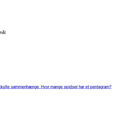
mål.
g okkulte sammenhænge. Hvor mange spidser har et pentagram?