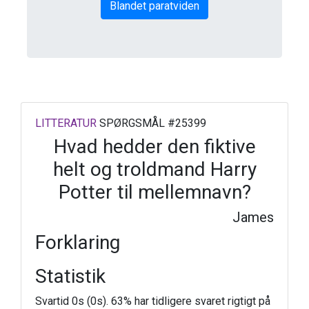
Blandet paratviden
LITTERATUR
SPØRGSMÅL #25399
Hvad hedder den fiktive
helt og troldmand Harry
Potter til mellemnavn?
James
Forklaring
Statistik
Svartid 0s (0s). 63% har tidligere svaret rigtigt på