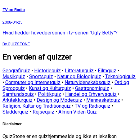
TV og Radio
2008-04-25
Hvad hedder hovedpersonen i tv-serien "Ugly Betty"?
By QUIZSTONE
En verden af quizzer
Geografiquiz
•
Historiequiz
•
Litteraturquiz
•
Filmquiz
•
Musikquiz
•
Sportsquiz
•
Natur og Biologiquiz
•
Teknologiquiz
•
Computer og Internetquiz
•
Naturvidenskabsquiz
•
Ord og
Sprogquiz
•
Kunst og Kulturquiz
•
Gastronomiquiz
•
Samfundsquiz
•
Politikquiz
•
Handel og Erhvervsquiz
•
Arkitekturquiz
•
Design og Modequiz
•
Mennesketquiz
•
Religion, Kultur og Traditionquiz
•
TV og Radioquiz
•
Sladderquiz
•
Rejsequiz
•
Almen Viden Quiz
Disclaimer
QuizStone er en quizhjemmeside og ikke et leksikon.