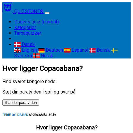
QUIZSTONE®
Dagens quiz
(current)
Kategorier
Temaquizzer
Dansk
English
Deutsch
Espanol
Dansk
Svenska
Norsk
Hvor ligger Copacabana?
Find svaret længere nede
Sæt din paratviden i spil og svar på
Blandet paratviden
FERIE OG REJSER
SPØRGSMÅL #249
Hvor ligger Copacabana?