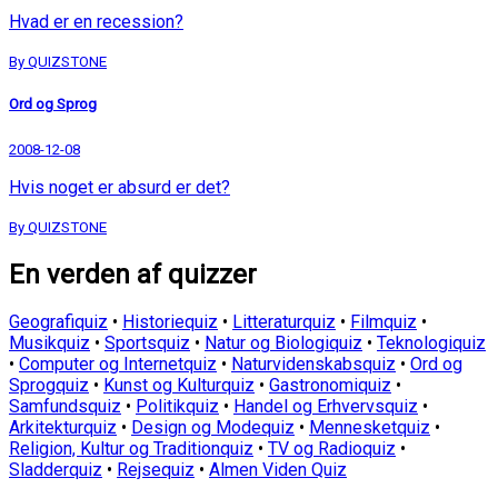
Hvad er en recession?
By QUIZSTONE
Ord og Sprog
2008-12-08
Hvis noget er absurd er det?
By QUIZSTONE
En verden af quizzer
Geografiquiz
•
Historiequiz
•
Litteraturquiz
•
Filmquiz
•
Musikquiz
•
Sportsquiz
•
Natur og Biologiquiz
•
Teknologiquiz
•
Computer og Internetquiz
•
Naturvidenskabsquiz
•
Ord og
Sprogquiz
•
Kunst og Kulturquiz
•
Gastronomiquiz
•
Samfundsquiz
•
Politikquiz
•
Handel og Erhvervsquiz
•
Arkitekturquiz
•
Design og Modequiz
•
Mennesketquiz
•
Religion, Kultur og Traditionquiz
•
TV og Radioquiz
•
Sladderquiz
•
Rejsequiz
•
Almen Viden Quiz