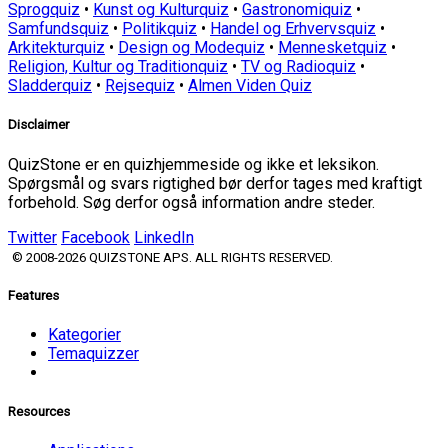
Sprogquiz
•
Kunst og Kulturquiz
•
Gastronomiquiz
•
Samfundsquiz
•
Politikquiz
•
Handel og Erhvervsquiz
•
Arkitekturquiz
•
Design og Modequiz
•
Mennesketquiz
•
Religion, Kultur og Traditionquiz
•
TV og Radioquiz
•
Sladderquiz
•
Rejsequiz
•
Almen Viden Quiz
Disclaimer
QuizStone er en quizhjemmeside og ikke et leksikon.
Spørgsmål og svars rigtighed bør derfor tages med kraftigt
forbehold. Søg derfor også information andre steder.
Twitter
Facebook
LinkedIn
© 2008-2026 QUIZSTONE APS. ALL RIGHTS RESERVED.
Features
Kategorier
Temaquizzer
Resources