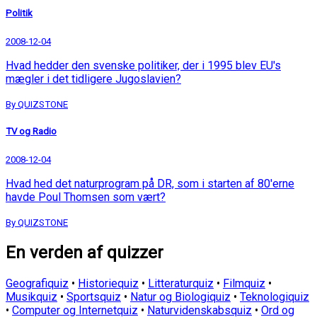
Politik
2008-12-04
Hvad hedder den svenske politiker, der i 1995 blev EU's
mægler i det tidligere Jugoslavien?
By QUIZSTONE
TV og Radio
2008-12-04
Hvad hed det naturprogram på DR, som i starten af 80'erne
havde Poul Thomsen som vært?
By QUIZSTONE
En verden af quizzer
Geografiquiz
•
Historiequiz
•
Litteraturquiz
•
Filmquiz
•
Musikquiz
•
Sportsquiz
•
Natur og Biologiquiz
•
Teknologiquiz
•
Computer og Internetquiz
•
Naturvidenskabsquiz
•
Ord og