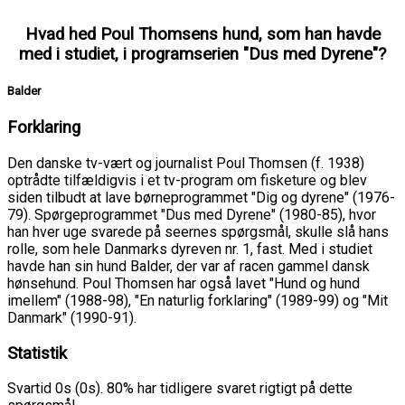
Hvad hed Poul Thomsens hund, som han havde
med i studiet, i programserien "Dus med Dyrene"?
Balder
Forklaring
Den danske tv-vært og journalist Poul Thomsen (f. 1938)
optrådte tilfældigvis i et tv-program om fisketure og blev
siden tilbudt at lave børneprogrammet "Dig og dyrene" (1976-
79). Spørgeprogrammet "Dus med Dyrene" (1980-85), hvor
han hver uge svarede på seernes spørgsmål, skulle slå hans
rolle, som hele Danmarks dyreven nr. 1, fast. Med i studiet
havde han sin hund Balder, der var af racen gammel dansk
hønsehund. Poul Thomsen har også lavet "Hund og hund
imellem" (1988-98), "En naturlig forklaring" (1989-99) og "Mit
Danmark" (1990-91).
Statistik
Svartid 0s (0s). 80% har tidligere svaret rigtigt på dette