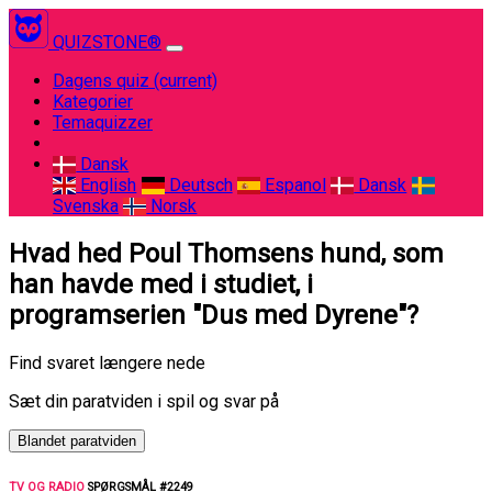
QUIZSTONE®
Dagens quiz
(current)
Kategorier
Temaquizzer
Dansk
English
Deutsch
Espanol
Dansk
Svenska
Norsk
Hvad hed Poul Thomsens hund, som
han havde med i studiet, i
programserien "Dus med Dyrene"?
Find svaret længere nede
Sæt din paratviden i spil og svar på
Blandet paratviden
TV OG RADIO
SPØRGSMÅL #2249