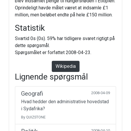
blev indsamlet penge til hungersnøden i Etiopien.
Oprindeligt havde målet været at indsamle £1
million, men beløbet endte på hele £150 million.
Statistik
Svartid 0s (0s). 59% har tidligere svaret rigtigt på
dette spørgsmål.
Spørgsmålet er forfattet 2008-04-23.
Wikipedia
Lignende spørgsmål
Geografi
2008-04-09
Hvad hedder den administrative hovedstad
i Sydafrika?
By QUIZSTONE
2008-04-10