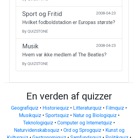
Sport og Fritid
2008-04-23
Hvilket fodboldstadion er Europas største?
By QUIZSTONE
Musik
2008-04-23
Hvem var ikke medlem af The Beatles?
By QUIZSTONE
En verden af quizzer
Geografiquiz
•
Historiequiz
•
Litteraturquiz
•
Filmquiz
•
Musikquiz
•
Sportsquiz
•
Natur og Biologiquiz
•
Teknologiquiz
•
Computer og Internetquiz
•
Naturvidenskabsquiz
•
Ord og Sprogquiz
•
Kunst og
Kulturquiz
•
Gastronomiquiz
•
Samfundsquiz
•
Politikquiz
•