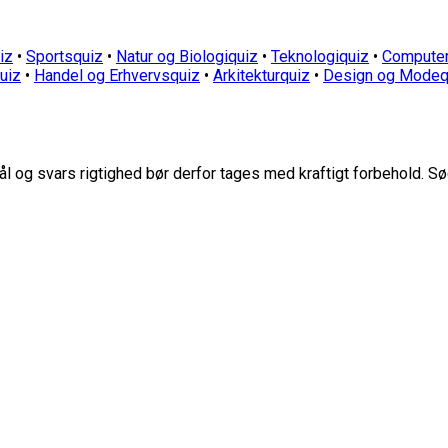
iz
•
Sportsquiz
•
Natur og Biologiquiz
•
Teknologiquiz
•
Computer
quiz
•
Handel og Erhvervsquiz
•
Arkitekturquiz
•
Design og Modeq
 og svars rigtighed bør derfor tages med kraftigt forbehold. Sø