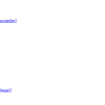
spillefilm?
 Rings)?