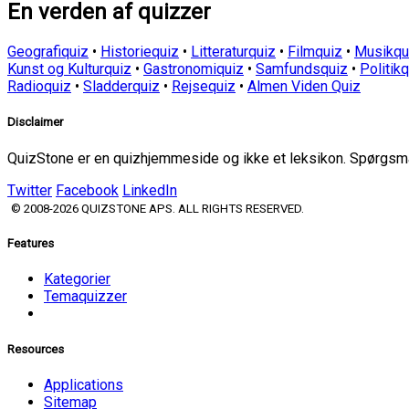
En verden af quizzer
Geografiquiz
•
Historiequiz
•
Litteraturquiz
•
Filmquiz
•
Musikqu
Kunst og Kulturquiz
•
Gastronomiquiz
•
Samfundsquiz
•
Politik
Radioquiz
•
Sladderquiz
•
Rejsequiz
•
Almen Viden Quiz
Disclaimer
QuizStone er en quizhjemmeside og ikke et leksikon. Spørgsmål
Twitter
Facebook
LinkedIn
© 2008-2026 QUIZSTONE APS. ALL RIGHTS RESERVED.
Features
Kategorier
Temaquizzer
Resources
Applications
Sitemap