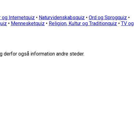
 og Internetquiz
•
Naturvidenskabsquiz
•
Ord og Sprogquiz
•
uiz
•
Mennesketquiz
•
Religion, Kultur og Traditionquiz
•
TV og
g derfor også information andre steder.