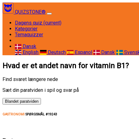
QUIZSTONE®
Dagens quiz
(current)
Kategorier
Temaquizzer
Dansk
English
Deutsch
Espanol
Dansk
Svens
Hvad er et andet navn for vitamin B1?
Find svaret længere nede
Sæt din paratviden i spil og svar på
Blandet paratviden
GASTRONOMI
SPØRGSMÅL #19243