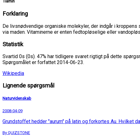
Tiamin
Forklaring
De livsnødvendige organiske molekyler, der indgår i kroppens s
via maden. Vitaminerne er enten fedtopløselige eller vandopløse
Statistik
Svartid 0s (0s). 47% har tidligere svaret rigtigt på dette spørgs
Spørgsmålet er forfattet 2014-06-23.
Wikipedia
Lignende spørgsmål
Naturvidenskab
2008-04-09
Grundstoffet hedder "aurum" på latin og forkortes Au. Hvilket d
By QUIZSTONE