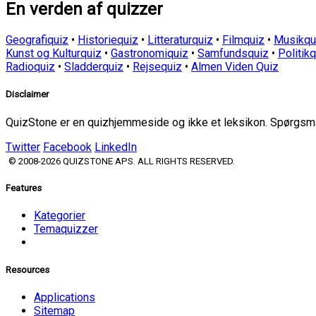
En verden af quizzer
Geografiquiz
•
Historiequiz
•
Litteraturquiz
•
Filmquiz
•
Musikqu
Kunst og Kulturquiz
•
Gastronomiquiz
•
Samfundsquiz
•
Politik
Radioquiz
•
Sladderquiz
•
Rejsequiz
•
Almen Viden Quiz
Disclaimer
QuizStone er en quizhjemmeside og ikke et leksikon. Spørgsmål
Twitter
Facebook
LinkedIn
© 2008-2026 QUIZSTONE APS. ALL RIGHTS RESERVED.
Features
Kategorier
Temaquizzer
Resources
Applications
Sitemap