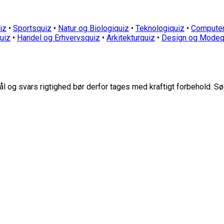
iz
•
Sportsquiz
•
Natur og Biologiquiz
•
Teknologiquiz
•
Computer
quiz
•
Handel og Erhvervsquiz
•
Arkitekturquiz
•
Design og Modeq
 og svars rigtighed bør derfor tages med kraftigt forbehold. Sø