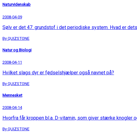
Naturvidenskab
2008-04-09
Sølv er det 47. grundstof i det periodiske system. Hvad er dets
By QUIZSTONE
Natur og Biologi
2008-04-11
Hvilket slags dyr er fødselshjælper også navnet på?
By QUIZSTONE
Mennesket
2008-04-14
Hvorfra får kroppen bl.a. D-vitamin, som giver stærke knogler 
By QUIZSTONE