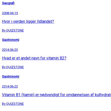
Geografi
2008-04-15
Hvor i verden ligger Ildlandet?
By QUIZSTONE
Gastronomi
2014-06-23
Hvad er et andet navn for vitamin B2?
By QUIZSTONE
Gastronomi
2014-06-23
Vitamin B1 (tiamin) er nødvendigt for omdannelsen af kulhydrat
By QUIZSTONE