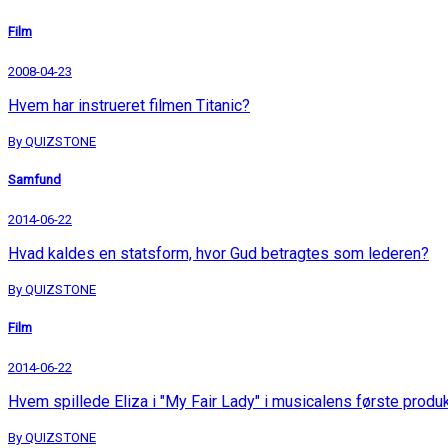
Film
2008-04-23
Hvem har instrueret filmen Titanic?
By QUIZSTONE
Samfund
2014-06-22
Hvad kaldes en statsform, hvor Gud betragtes som lederen?
By QUIZSTONE
Film
2014-06-22
Hvem spillede Eliza i "My Fair Lady" i musicalens første produ
By QUIZSTONE