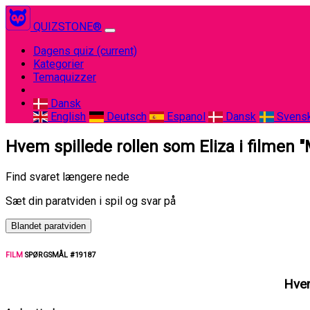
QUIZSTONE®
Dagens quiz
(current)
Kategorier
Temaquizzer
Dansk
English
Deutsch
Espanol
Dansk
Svens
Hvem spillede rollen som Eliza i filmen "
Find svaret længere nede
Sæt din paratviden i spil og svar på
Blandet paratviden
FILM
SPØRGSMÅL #19187
Hvem