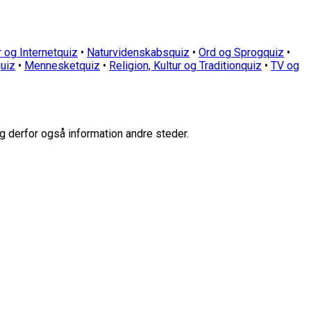
 og Internetquiz
•
Naturvidenskabsquiz
•
Ord og Sprogquiz
•
uiz
•
Mennesketquiz
•
Religion, Kultur og Traditionquiz
•
TV og
g derfor også information andre steder.