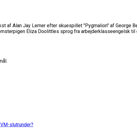
st af Alan Jay Lerner efter skuespillet "Pygmalion" af George 
sterpigen Eliza Doolittles sprog fra arbejderklasseengelsk til et 
mål.
d VM-slutrunder?