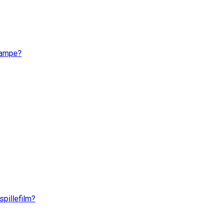
skampe?
spillefilm?