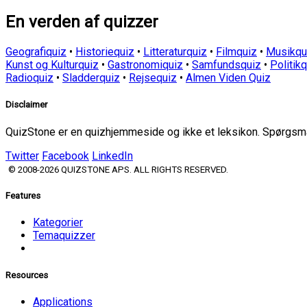
En verden af quizzer
Geografiquiz
•
Historiequiz
•
Litteraturquiz
•
Filmquiz
•
Musikqu
Kunst og Kulturquiz
•
Gastronomiquiz
•
Samfundsquiz
•
Politik
Radioquiz
•
Sladderquiz
•
Rejsequiz
•
Almen Viden Quiz
Disclaimer
QuizStone er en quizhjemmeside og ikke et leksikon. Spørgsmål
Twitter
Facebook
LinkedIn
© 2008-2026 QUIZSTONE APS. ALL RIGHTS RESERVED.
Features
Kategorier
Temaquizzer
Resources
Applications