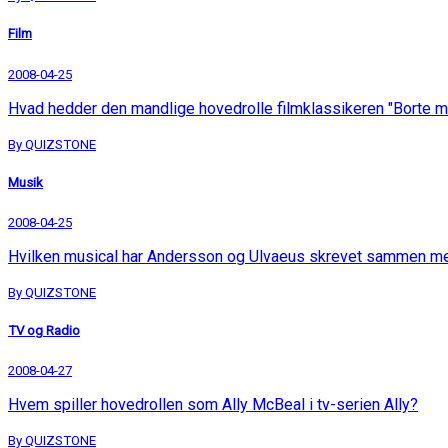
Film
2008-04-25
Hvad hedder den mandlige hovedrolle filmklassikeren "Borte m
By QUIZSTONE
Musik
2008-04-25
Hvilken musical har Andersson og Ulvaeus skrevet sammen m
By QUIZSTONE
TV og Radio
2008-04-27
Hvem spiller hovedrollen som Ally McBeal i tv-serien Ally?
By QUIZSTONE