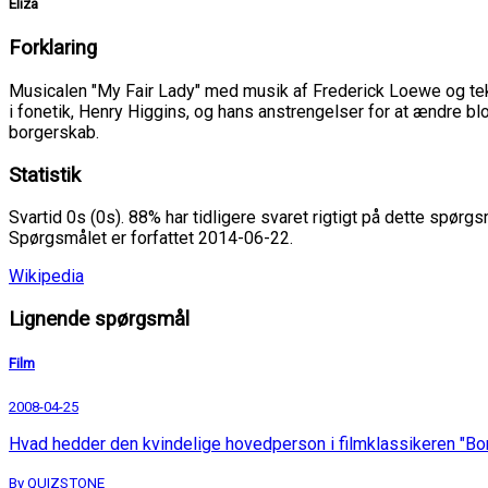
Eliza
Forklaring
Musicalen "My Fair Lady" med musik af Frederick Loewe og tek
i fonetik, Henry Higgins, og hans anstrengelser for at ændre blom
borgerskab.
Statistik
Svartid 0s (0s). 88% har tidligere svaret rigtigt på dette spørgs
Spørgsmålet er forfattet 2014-06-22.
Wikipedia
Lignende spørgsmål
Film
2008-04-25
Hvad hedder den kvindelige hovedperson i filmklassikeren "Bo
By QUIZSTONE