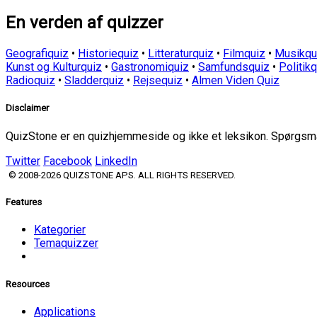
En verden af quizzer
Geografiquiz
•
Historiequiz
•
Litteraturquiz
•
Filmquiz
•
Musikqu
Kunst og Kulturquiz
•
Gastronomiquiz
•
Samfundsquiz
•
Politik
Radioquiz
•
Sladderquiz
•
Rejsequiz
•
Almen Viden Quiz
Disclaimer
QuizStone er en quizhjemmeside og ikke et leksikon. Spørgsmål
Twitter
Facebook
LinkedIn
© 2008-2026 QUIZSTONE APS. ALL RIGHTS RESERVED.
Features
Kategorier
Temaquizzer
Resources
Applications