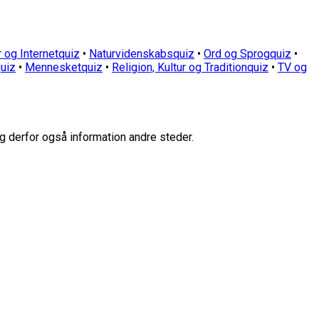
 og Internetquiz
•
Naturvidenskabsquiz
•
Ord og Sprogquiz
•
uiz
•
Mennesketquiz
•
Religion, Kultur og Traditionquiz
•
TV og
g derfor også information andre steder.