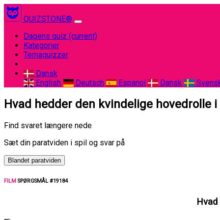
QUIZSTONE®
Dagens quiz
(current)
Kategorier
Temaquizzer
Dansk
English
Deutsch
Espanol
Dansk
Svens
Hvad hedder den kvindelige hovedrolle i
Find svaret længere nede
Sæt din paratviden i spil og svar på
Blandet paratviden
FILM
SPØRGSMÅL #19184
Hvad 