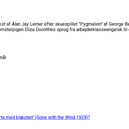
st af Alan Jay Lerner efter skuespillet "Pygmalion" af George 
sterpigen Eliza Doolittles sprog fra arbejderklasseengelsk til et 
mål.
rte med blæsten" (Gone with the Wind,1939)?