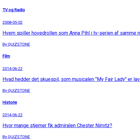
TV og Radio
2008-05-02
Hvem spiller hovedrollen som Anna Pihl i tv-serien af samme 
By QUIZSTONE
Film
2014-06-22
Hvad hedder det skuespil, som musicalen "My Fair Lady" er lav
By QUIZSTONE
Historie
2014-06-22
Hvor mange stjerner fik admiralen Chester Nimitz?
By QUIZSTONE