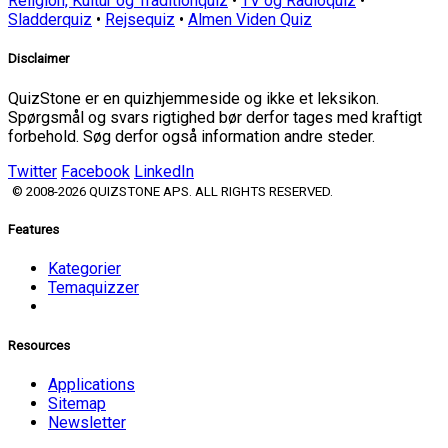
Religion, Kultur og Traditionquiz
•
TV og Radioquiz
•
Sladderquiz
•
Rejsequiz
•
Almen Viden Quiz
Disclaimer
QuizStone er en quizhjemmeside og ikke et leksikon.
Spørgsmål og svars rigtighed bør derfor tages med kraftigt
forbehold. Søg derfor også information andre steder.
Twitter
Facebook
LinkedIn
© 2008-2026 QUIZSTONE APS. ALL RIGHTS RESERVED.
Features
Kategorier
Temaquizzer
Resources
Applications
Sitemap
Newsletter