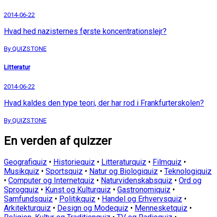
2014-06-22
Hvad hed nazisternes første koncentrationslejr?
By QUIZSTONE
Litteratur
2014-06-22
Hvad kaldes den type teori, der har rod i Frankfurterskolen?
By QUIZSTONE
En verden af quizzer
Geografiquiz
•
Historiequiz
•
Litteraturquiz
•
Filmquiz
•
Musikquiz
•
Sportsquiz
•
Natur og Biologiquiz
•
Teknologiquiz
•
Computer og Internetquiz
•
Naturvidenskabsquiz
•
Ord og
Sprogquiz
•
Kunst og Kulturquiz
•
Gastronomiquiz
•
Samfundsquiz
•
Politikquiz
•
Handel og Erhvervsquiz
•
Arkitekturquiz
•
Design og Modequiz
•
Mennesketquiz
•