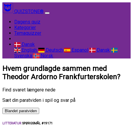
QUIZSTONE®
(current)
Dagens quiz
Kategorier
Temaquizzer
Dansk
English
Deutsch
Espanol
Dansk
Svenska
Norsk
Hvem grundlagde sammen med
Theodor Ardorno Frankfurterskolen?
Find svaret længere nede
Sæt din paratviden i spil og svar på
Blandet paratviden
LITTERATUR
SPØRGSMÅL #19171