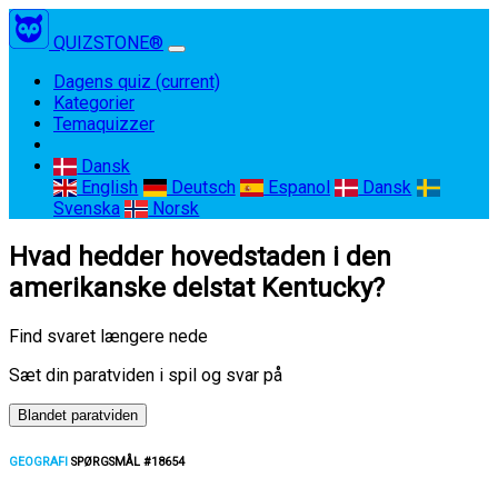
QUIZSTONE®
Dagens quiz
(current)
Kategorier
Temaquizzer
Dansk
English
Deutsch
Espanol
Dansk
Svenska
Norsk
Hvad hedder hovedstaden i den
amerikanske delstat Kentucky?
Find svaret længere nede
Sæt din paratviden i spil og svar på
Blandet paratviden
GEOGRAFI
SPØRGSMÅL #18654