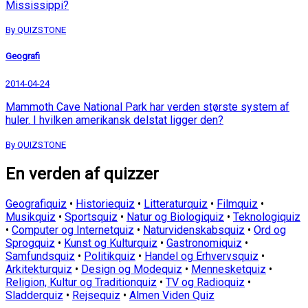
Mississippi?
By QUIZSTONE
Geografi
2014-04-24
Mammoth Cave National Park har verden største system af
huler. I hvilken amerikansk delstat ligger den?
By QUIZSTONE
En verden af quizzer
Geografiquiz
•
Historiequiz
•
Litteraturquiz
•
Filmquiz
•
Musikquiz
•
Sportsquiz
•
Natur og Biologiquiz
•
Teknologiquiz
•
Computer og Internetquiz
•
Naturvidenskabsquiz
•
Ord og
Sprogquiz
•
Kunst og Kulturquiz
•
Gastronomiquiz
•
Samfundsquiz
•
Politikquiz
•
Handel og Erhvervsquiz
•
Arkitekturquiz
•
Design og Modequiz
•
Mennesketquiz
•
Religion, Kultur og Traditionquiz
•
TV og Radioquiz
•
Sladderquiz
•
Rejsequiz
•
Almen Viden Quiz