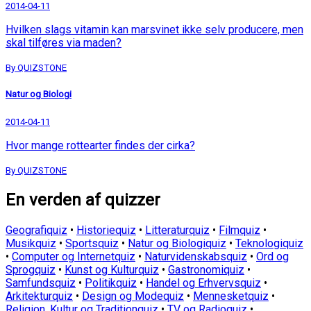
2014-04-11
Hvilken slags vitamin kan marsvinet ikke selv producere, men
skal tilføres via maden?
By QUIZSTONE
Natur og Biologi
2014-04-11
Hvor mange rottearter findes der cirka?
By QUIZSTONE
En verden af quizzer
Geografiquiz
•
Historiequiz
•
Litteraturquiz
•
Filmquiz
•
Musikquiz
•
Sportsquiz
•
Natur og Biologiquiz
•
Teknologiquiz
•
Computer og Internetquiz
•
Naturvidenskabsquiz
•
Ord og
Sprogquiz
•
Kunst og Kulturquiz
•
Gastronomiquiz
•
Samfundsquiz
•
Politikquiz
•
Handel og Erhvervsquiz
•
Arkitekturquiz
•
Design og Modequiz
•
Mennesketquiz
•
Religion, Kultur og Traditionquiz
•
TV og Radioquiz
•