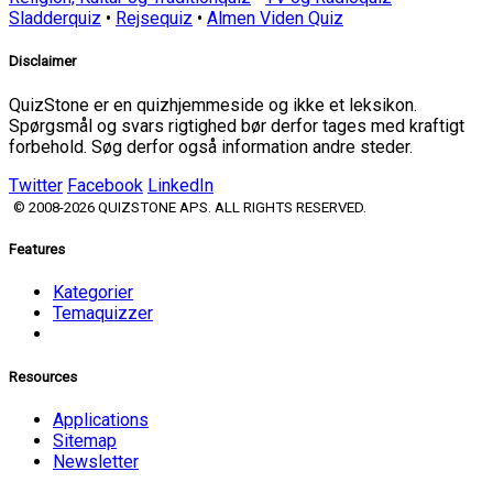
Sladderquiz
•
Rejsequiz
•
Almen Viden Quiz
Disclaimer
QuizStone er en quizhjemmeside og ikke et leksikon.
Spørgsmål og svars rigtighed bør derfor tages med kraftigt
forbehold. Søg derfor også information andre steder.
Twitter
Facebook
LinkedIn
© 2008-2026 QUIZSTONE APS. ALL RIGHTS RESERVED.
Features
Kategorier
Temaquizzer
Resources
Applications
Sitemap
Newsletter