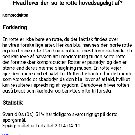
Hvad lever den sorte rotte hovedsageligt af?
Kornprodukter
Forklaring
En rotte er ikke bare en rotte, da der faktisk findes over
halvtres forskellige arter. Her kan bl.a. nævnes den sorte rotte
og den brune rotte. Den brune rotte er mest fremtrædende, da
den kan leve af næsten alt i modsætning til den sorte rotte,
der foretrækker kornprodukter. Rotter er pattedyr, og den er
større end deres nærme slægtning musen. En rotte vejer
sjældent mere end et halvt kg. Rotten betragtes for det meste
som værende et skadedyr, da den bl.a. lever af affald, hvilket
kan resultere i spredning af sygdom. Derudover bliver rotten
også brugt som kæledyr og benyttes ofte til forsøg.
Statistik
Svartid 0s (0s). 51% har tidligere svaret rigtigt på dette
spørgsmål.
Spørgsmålet er forfattet 2014-04-11.