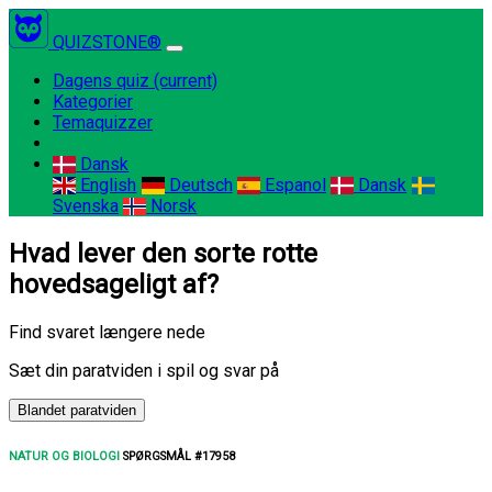
QUIZSTONE®
Dagens quiz
(current)
Kategorier
Temaquizzer
Dansk
English
Deutsch
Espanol
Dansk
Svenska
Norsk
Hvad lever den sorte rotte
hovedsageligt af?
Find svaret længere nede
Sæt din paratviden i spil og svar på
Blandet paratviden
NATUR OG BIOLOGI
SPØRGSMÅL #17958