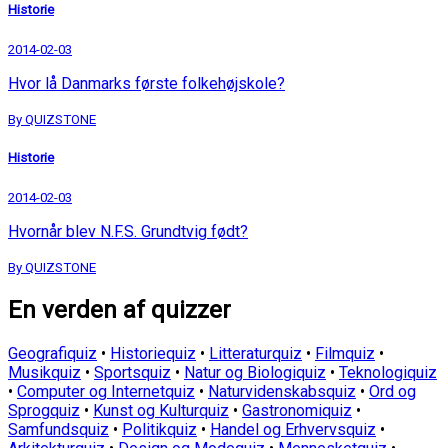
Historie
2014-02-03
Hvor lå Danmarks første folkehøjskole?
By QUIZSTONE
Historie
2014-02-03
Hvornår blev N.F.S. Grundtvig født?
By QUIZSTONE
En verden af quizzer
Geografiquiz
•
Historiequiz
•
Litteraturquiz
•
Filmquiz
•
Musikquiz
•
Sportsquiz
•
Natur og Biologiquiz
•
Teknologiquiz
•
Computer og Internetquiz
•
Naturvidenskabsquiz
•
Ord og
Sprogquiz
•
Kunst og Kulturquiz
•
Gastronomiquiz
•
Samfundsquiz
•
Politikquiz
•
Handel og Erhvervsquiz
•