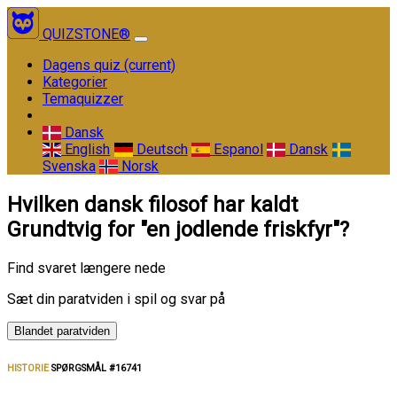
QUIZSTONE®
Dagens quiz
(current)
Kategorier
Temaquizzer
Dansk
English
Deutsch
Espanol
Dansk
Svenska
Norsk
Hvilken dansk filosof har kaldt
Grundtvig for "en jodlende friskfyr"?
Find svaret længere nede
Sæt din paratviden i spil og svar på
Blandet paratviden
HISTORIE
SPØRGSMÅL #16741