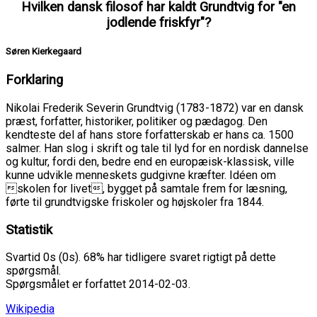
Hvilken dansk filosof har kaldt Grundtvig for "en
jodlende friskfyr"?
Søren Kierkegaard
Forklaring
Nikolai Frederik Severin Grundtvig (1783-1872) var en dansk
præst, forfatter, historiker, politiker og pædagog. Den
kendteste del af hans store forfatterskab er hans ca. 1500
salmer. Han slog i skrift og tale til lyd for en nordisk dannelse
og kultur, fordi den, bedre end en europæisk-klassisk, ville
kunne udvikle menneskets gudgivne kræfter. Idéen om
skolen for livet, bygget på samtale frem for læsning,
førte til grundtvigske friskoler og højskoler fra 1844.
Statistik
Svartid 0s (0s). 68% har tidligere svaret rigtigt på dette
spørgsmål.
Spørgsmålet er forfattet 2014-02-03.
Wikipedia