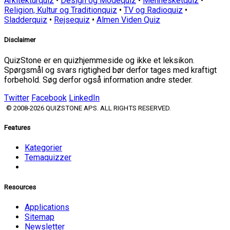
Arkitekturquiz
•
Design og Modequiz
•
Mennesketquiz
•
Religion, Kultur og Traditionquiz
•
TV og Radioquiz
•
Sladderquiz
•
Rejsequiz
•
Almen Viden Quiz
Disclaimer
QuizStone er en quizhjemmeside og ikke et leksikon.
Spørgsmål og svars rigtighed bør derfor tages med kraftigt
forbehold. Søg derfor også information andre steder.
Twitter
Facebook
LinkedIn
© 2008-2026 QUIZSTONE APS. ALL RIGHTS RESERVED.
Features
Kategorier
Temaquizzer
Resources
Applications
Sitemap
Newsletter