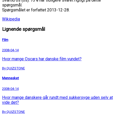
Svartid 0s (0s). 73% har tidligere svaret rigtigt på dette
spørgsmål.
Spørgsmålet er forfattet 2013-12-28.
Wikipedia
Lignende spørgsmål
Film
2008-04-14
Hvor mange Oscars har danske film vundet?
By QUIZSTONE
Mennesket
2008-04-14
Hvor mange danskere går rundt med sukkersyge uden selv at
vide det?
By QUIZSTONE