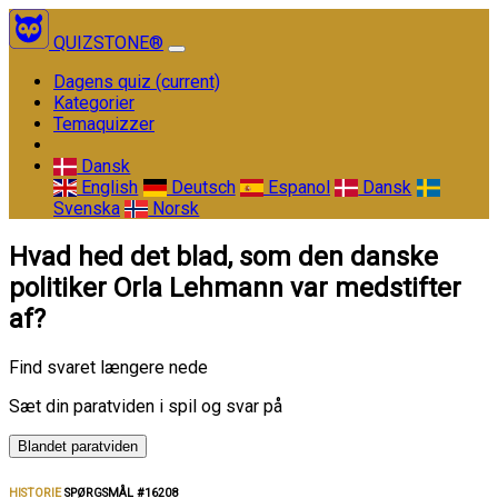
QUIZSTONE®
Dagens quiz
(current)
Kategorier
Temaquizzer
Dansk
English
Deutsch
Espanol
Dansk
Svenska
Norsk
Hvad hed det blad, som den danske
politiker Orla Lehmann var medstifter
af?
Find svaret længere nede
Sæt din paratviden i spil og svar på
Blandet paratviden
HISTORIE
SPØRGSMÅL #16208