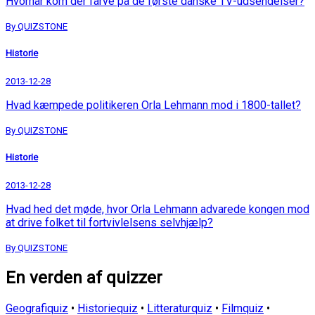
Hvornår kom der farve på de første danske TV-udsendelser?
By QUIZSTONE
Historie
2013-12-28
Hvad kæmpede politikeren Orla Lehmann mod i 1800-tallet?
By QUIZSTONE
Historie
2013-12-28
Hvad hed det møde, hvor Orla Lehmann advarede kongen mod
at drive folket til fortvivlelsens selvhjælp?
By QUIZSTONE
En verden af quizzer
Geografiquiz
•
Historiequiz
•
Litteraturquiz
•
Filmquiz
•