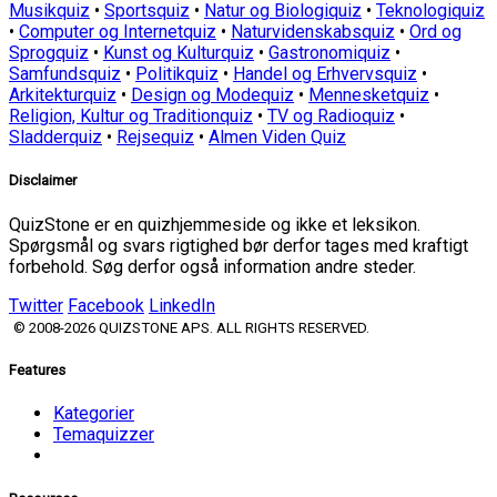
Musikquiz
•
Sportsquiz
•
Natur og Biologiquiz
•
Teknologiquiz
•
Computer og Internetquiz
•
Naturvidenskabsquiz
•
Ord og
Sprogquiz
•
Kunst og Kulturquiz
•
Gastronomiquiz
•
Samfundsquiz
•
Politikquiz
•
Handel og Erhvervsquiz
•
Arkitekturquiz
•
Design og Modequiz
•
Mennesketquiz
•
Religion, Kultur og Traditionquiz
•
TV og Radioquiz
•
Sladderquiz
•
Rejsequiz
•
Almen Viden Quiz
Disclaimer
QuizStone er en quizhjemmeside og ikke et leksikon.
Spørgsmål og svars rigtighed bør derfor tages med kraftigt
forbehold. Søg derfor også information andre steder.
Twitter
Facebook
LinkedIn
© 2008-2026 QUIZSTONE APS. ALL RIGHTS RESERVED.
Features
Kategorier
Temaquizzer