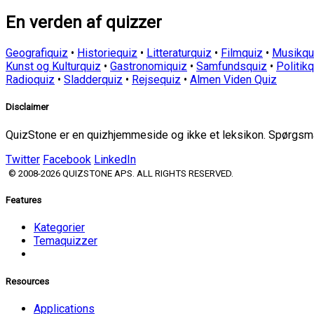
En verden af quizzer
Geografiquiz
•
Historiequiz
•
Litteraturquiz
•
Filmquiz
•
Musikqu
Kunst og Kulturquiz
•
Gastronomiquiz
•
Samfundsquiz
•
Politik
Radioquiz
•
Sladderquiz
•
Rejsequiz
•
Almen Viden Quiz
Disclaimer
QuizStone er en quizhjemmeside og ikke et leksikon. Spørgsmål
Twitter
Facebook
LinkedIn
© 2008-2026 QUIZSTONE APS. ALL RIGHTS RESERVED.
Features
Kategorier
Temaquizzer
Resources
Applications