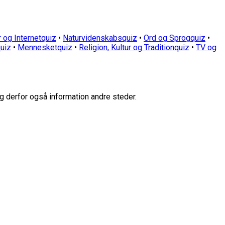
 og Internetquiz
•
Naturvidenskabsquiz
•
Ord og Sprogquiz
•
uiz
•
Mennesketquiz
•
Religion, Kultur og Traditionquiz
•
TV og
g derfor også information andre steder.