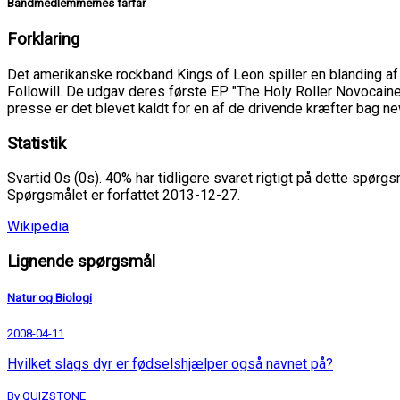
Bandmedlemmernes farfar
Forklaring
Det amerikanske rockband Kings of Leon spiller en blanding af 
Followill. De udgav deres første EP "The Holy Roller Novocain
presse er det blevet kaldt for en af de drivende kræfter bag ne
Statistik
Svartid 0s (0s). 40% har tidligere svaret rigtigt på dette spørgs
Spørgsmålet er forfattet 2013-12-27.
Wikipedia
Lignende spørgsmål
Natur og Biologi
2008-04-11
Hvilket slags dyr er fødselshjælper også navnet på?
By QUIZSTONE