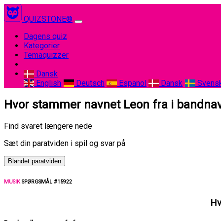
QUIZSTONE®
(current)
Dagens quiz
Kategorier
Temaquizzer
Dansk
English
Deutsch
Espanol
Dansk
Svens
Hvor stammer navnet Leon fra i bandnav
Find svaret længere nede
Sæt din paratviden i spil og svar på
Blandet paratviden
MUSIK
SPØRGSMÅL #15922
Hv