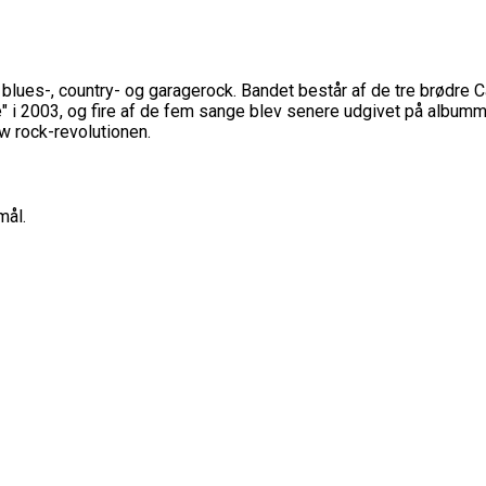
blues-, country- og garagerock. Bandet består af de tre brødre 
e" i 2003, og fire af de fem sange blev senere udgivet på albu
w rock-revolutionen.
mål.