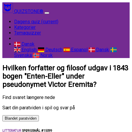
QUIZSTONE®
Dagens quiz
(current)
Kategorier
Temaquizzer
Dansk
English
Deutsch
Espanol
Dansk
Svenska
Norsk
Hvilken forfatter og filosof udgav i 1843
bogen "Enten-Eller" under
pseudonymet Victor Eremita?
Find svaret længere nede
Sæt din paratviden i spil og svar på
Blandet paratviden
LITTERATUR
SPØRGSMÅL #15099