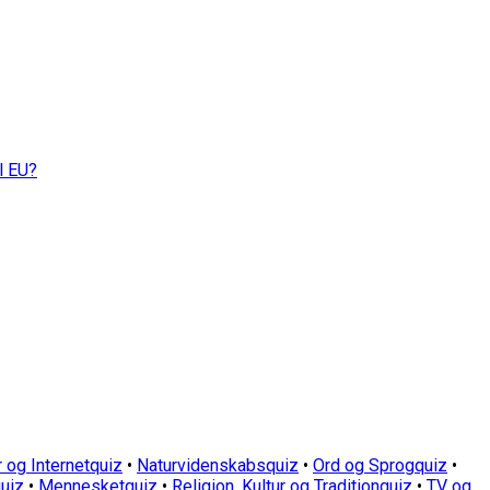
l EU?
 og Internetquiz
•
Naturvidenskabsquiz
•
Ord og Sprogquiz
•
uiz
•
Mennesketquiz
•
Religion, Kultur og Traditionquiz
•
TV og