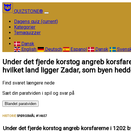
QUIZSTONE®
Dagens quiz
(current)
Kategorier
Temaquizzer
Dansk
English
Deutsch
Espanol
Dansk
Svens
Under det fjerde korstog angreb korsfare
hvilket land ligger Zadar, som byen hedd
Find svaret længere nede
Sæt din paratviden i spil og svar på
Blandet paratviden
HISTORIE
SPØRGSMÅL #14657
Under det fjerde korstog angreb korsfarerne i 1202 by