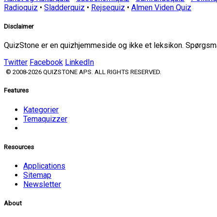
Radioquiz
•
Sladderquiz
•
Rejsequiz
•
Almen Viden Quiz
Disclaimer
QuizStone er en quizhjemmeside og ikke et leksikon. Spørgsmål
Twitter
Facebook
LinkedIn
© 2008-2026 QUIZSTONE APS. ALL RIGHTS RESERVED.
Features
Kategorier
Temaquizzer
Resources
Applications
Sitemap
Newsletter
About