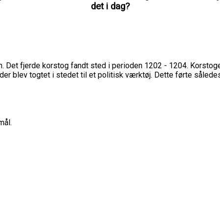
det i dag?
en. Det fjerde korstog fandt sted i perioden 1202 - 1204. Korsto
eder blev togtet i stedet til et politisk værktøj. Dette førte såle
mål.