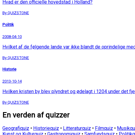
Hvad er den officielle hovedstad i Holland?
By QUIZSTONE
Politik
2008-04-10
Hvilket af de følgende lande var ikke blandt de oprindelige me
By QUIZSTONE
Historie
2013-10-14
Hvilken kristen by blev plyndret og ødelagt i 1204 under det fj
By QUIZSTONE
En verden af quizzer
Geografiquiz
•
Historiequiz
•
Litteraturquiz
•
Filmquiz
•
Musikqu
Kunst og Kulturquiz
•
Gastronomiquiz
•
Samfundsquiz
•
Politik