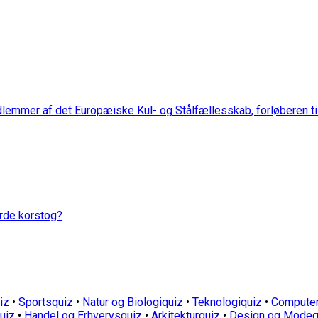
dlemmer af det Europæiske Kul- og Stålfællesskab, forløberen ti
erde korstog?
iz
•
Sportsquiz
•
Natur og Biologiquiz
•
Teknologiquiz
•
Computer
quiz
•
Handel og Erhvervsquiz
•
Arkitekturquiz
•
Design og Modeq