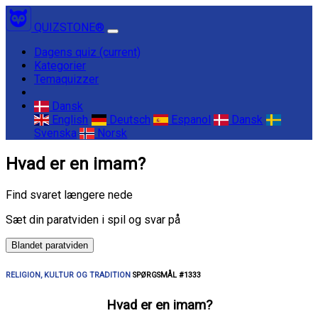
QUIZSTONE®
Dagens quiz
(current)
Kategorier
Temaquizzer
Dansk
English
Deutsch
Espanol
Dansk
Svenska
Norsk
Hvad er en imam?
Find svaret længere nede
Sæt din paratviden i spil og svar på
Blandet paratviden
RELIGION, KULTUR OG TRADITION
SPØRGSMÅL #1333
Hvad er en imam?