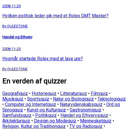
2008-11-20
Hvilken politisk leder gik med et Rolex GMT Master?
By QUIZSTONE
Handel og Erhverv
2008-11-20
Hvornår startede Rolex med at lave ure?
By QUIZSTONE
En verden af quizzer
Geografiquiz
•
Historiequiz
•
Litteraturquiz
•
Filmquiz
•
Musikquiz
•
Sportsquiz
•
Natur og Biologiquiz
•
Teknologiquiz
•
Computer og Internetquiz
•
Naturvidenskabsquiz
•
Ord og
Sprogquiz
•
Kunst og Kulturquiz
•
Gastronomiquiz
•
Samfundsquiz
•
Politikquiz
•
Handel og Erhvervsquiz
•
Arkitekturquiz
•
Design og Modequiz
•
Mennesketquiz
•
Religion, Kultur og Traditionquiz
•
TV og Radioquiz
•