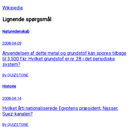
Wikipedia
Lignende spørgsmål
Naturvidenskab
2008-04-09
Anvendelsen af dette metal og grundstof kan spores tilbage
til 3.500 f.kr. Hvilket grundstof er nr. 28 i det periodiske
system?
By QUIZSTONE
Historie
2008-04-14
Hvilket årti nationaliserede Egyptens præsident, Nasser,
Suez-kanalen?
By QUIZSTONE