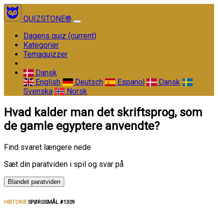
QUIZSTONE®
Dagens quiz
(current)
Kategorier
Temaquizzer
Dansk
English
Deutsch
Espanol
Dansk
Svenska
Norsk
Hvad kalder man det skriftsprog, som
de gamle egyptere anvendte?
Find svaret længere nede
Sæt din paratviden i spil og svar på
Blandet paratviden
HISTORIE
SPØRGSMÅL #1309