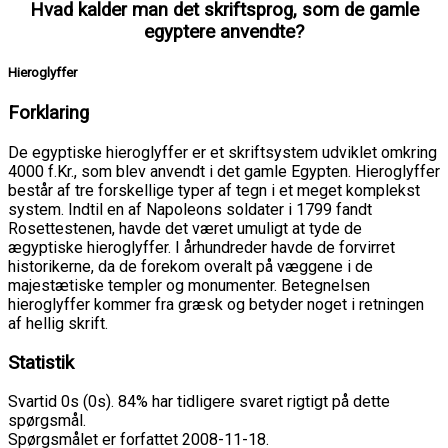
Hvad kalder man det skriftsprog, som de gamle
egyptere anvendte?
Hieroglyffer
Forklaring
De egyptiske hieroglyffer er et skriftsystem udviklet omkring
4000 f.Kr., som blev anvendt i det gamle Egypten. Hieroglyffer
består af tre forskellige typer af tegn i et meget komplekst
system. Indtil en af Napoleons soldater i 1799 fandt
Rosettestenen, havde det været umuligt at tyde de
ægyptiske hieroglyffer. I århundreder havde de forvirret
historikerne, da de forekom overalt på væggene i de
majestætiske templer og monumenter. Betegnelsen
hieroglyffer kommer fra græsk og betyder noget i retningen
af hellig skrift.
Statistik
Svartid 0s (0s). 84% har tidligere svaret rigtigt på dette
spørgsmål.
Spørgsmålet er forfattet 2008-11-18.