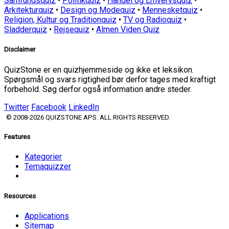
Samfundsquiz
•
Politikquiz
•
Handel og Erhvervsquiz
•
Arkitekturquiz
•
Design og Modequiz
•
Mennesketquiz
•
Religion, Kultur og Traditionquiz
•
TV og Radioquiz
•
Sladderquiz
•
Rejsequiz
•
Almen Viden Quiz
Disclaimer
QuizStone er en quizhjemmeside og ikke et leksikon.
Spørgsmål og svars rigtighed bør derfor tages med kraftigt
forbehold. Søg derfor også information andre steder.
Twitter
Facebook
LinkedIn
© 2008-2026 QUIZSTONE APS. ALL RIGHTS RESERVED.
Features
Kategorier
Temaquizzer
Resources
Applications
Sitemap