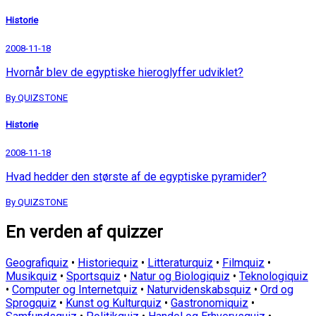
Historie
2008-11-18
Hvornår blev de egyptiske hieroglyffer udviklet?
By QUIZSTONE
Historie
2008-11-18
Hvad hedder den største af de egyptiske pyramider?
By QUIZSTONE
En verden af quizzer
Geografiquiz
•
Historiequiz
•
Litteraturquiz
•
Filmquiz
•
Musikquiz
•
Sportsquiz
•
Natur og Biologiquiz
•
Teknologiquiz
•
Computer og Internetquiz
•
Naturvidenskabsquiz
•
Ord og
Sprogquiz
•
Kunst og Kulturquiz
•
Gastronomiquiz
•