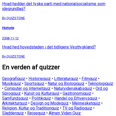
Hvad hedder det tyske parti med nationalsocialisme som
idegrundlag?
By QUIZSTONE
Historie
2008-11-12
Hvad hed hovedstaden i det tidligere Vesttyskland?
By QUIZSTONE
En verden af quizzer
Geografiquiz
•
Historiequiz
•
Litteraturquiz
•
Filmquiz
•
Musikquiz
•
Sportsquiz
•
Natur og Biologiquiz
•
Teknologiquiz
•
Computer og Internetquiz
•
Naturvidenskabsquiz
•
Ord og
Sprogquiz
•
Kunst og Kulturquiz
•
Gastronomiquiz
•
Samfundsquiz
•
Politikquiz
•
Handel og Erhvervsquiz
•
Arkitekturquiz
•
Design og Modequiz
•
Mennesketquiz
•
Religion, Kultur og Traditionquiz
•
TV og Radioquiz
•
Sladderquiz
•
Rejsequiz
•
Almen Viden Quiz