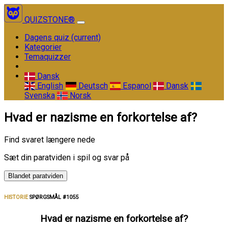
QUIZSTONE®
Dagens quiz
(current)
Kategorier
Temaquizzer
Dansk
English
Deutsch
Espanol
Dansk
Svenska
Norsk
Hvad er nazisme en forkortelse af?
Find svaret længere nede
Sæt din paratviden i spil og svar på
Blandet paratviden
HISTORIE
SPØRGSMÅL #1055
Hvad er nazisme en forkortelse af?