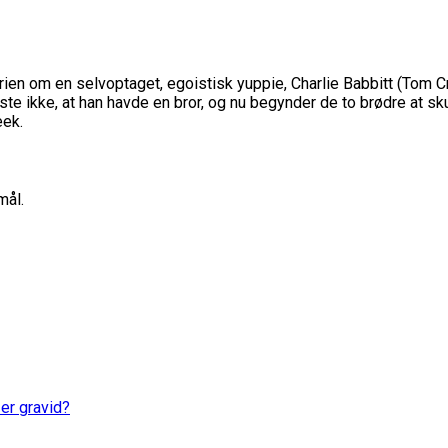
ien om en selvoptaget, egoistisk yuppie, Charlie Babbitt (Tom Crui
ste ikke, at han havde en bror, og nu begynder de to brødre at sk
eek.
mål.
er gravid?