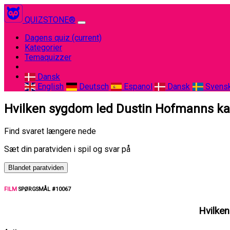
QUIZSTONE®
Dagens quiz
(current)
Kategorier
Temaquizzer
Dansk
English
Deutsch
Espanol
Dansk
Svens
Hvilken sygdom led Dustin Hofmanns kara
Find svaret længere nede
Sæt din paratviden i spil og svar på
Blandet paratviden
FILM
SPØRGSMÅL #10067
Hvilken