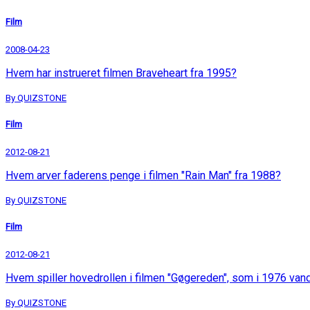
Film
2008-04-23
Hvem har instrueret filmen Braveheart fra 1995?
By QUIZSTONE
Film
2012-08-21
Hvem arver faderens penge i filmen "Rain Man" fra 1988?
By QUIZSTONE
Film
2012-08-21
Hvem spiller hovedrollen i filmen "Gøgereden", som i 1976 van
By QUIZSTONE