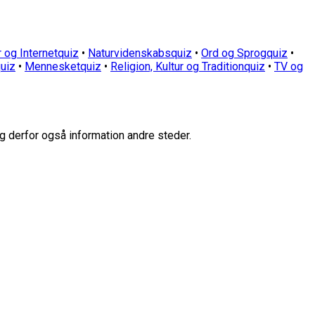
 og Internetquiz
•
Naturvidenskabsquiz
•
Ord og Sprogquiz
•
uiz
•
Mennesketquiz
•
Religion, Kultur og Traditionquiz
•
TV og
g derfor også information andre steder.