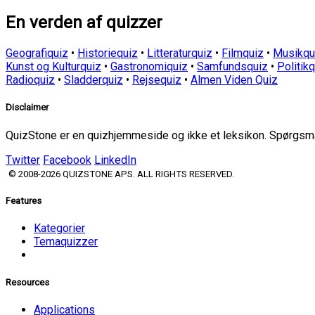
En verden af quizzer
Geografiquiz
•
Historiequiz
•
Litteraturquiz
•
Filmquiz
•
Musikqu
Kunst og Kulturquiz
•
Gastronomiquiz
•
Samfundsquiz
•
Politik
Radioquiz
•
Sladderquiz
•
Rejsequiz
•
Almen Viden Quiz
Disclaimer
QuizStone er en quizhjemmeside og ikke et leksikon. Spørgsmål
Twitter
Facebook
LinkedIn
© 2008-2026 QUIZSTONE APS. ALL RIGHTS RESERVED.
Features
Kategorier
Temaquizzer
Resources
Applications