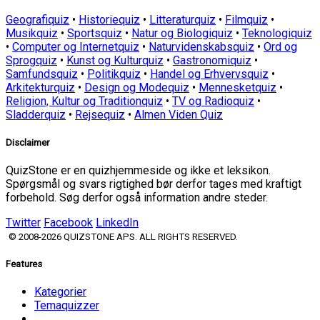
Geografiquiz
•
Historiequiz
•
Litteraturquiz
•
Filmquiz
•
Musikquiz
•
Sportsquiz
•
Natur og Biologiquiz
•
Teknologiquiz
•
Computer og Internetquiz
•
Naturvidenskabsquiz
•
Ord og
Sprogquiz
•
Kunst og Kulturquiz
•
Gastronomiquiz
•
Samfundsquiz
•
Politikquiz
•
Handel og Erhvervsquiz
•
Arkitekturquiz
•
Design og Modequiz
•
Mennesketquiz
•
Religion, Kultur og Traditionquiz
•
TV og Radioquiz
•
Sladderquiz
•
Rejsequiz
•
Almen Viden Quiz
Disclaimer
QuizStone er en quizhjemmeside og ikke et leksikon.
Spørgsmål og svars rigtighed bør derfor tages med kraftigt
forbehold. Søg derfor også information andre steder.
Twitter
Facebook
LinkedIn
© 2008-2026 QUIZSTONE APS. ALL RIGHTS RESERVED.
Features
Kategorier
Temaquizzer