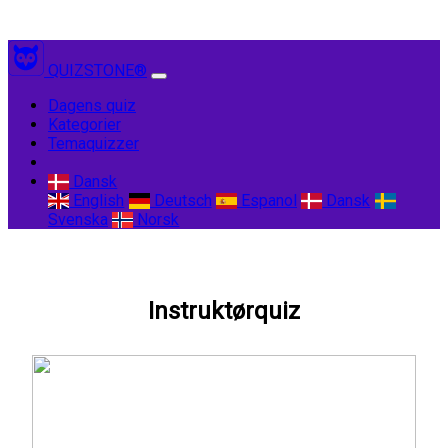
QUIZSTONE®
(current)
Dagens quiz
Kategorier
Temaquizzer
Dansk
English
Deutsch
Espanol
Dansk
Svenska
Norsk
Instruktørquiz