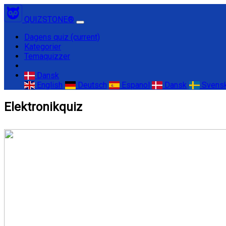
QUIZSTONE®
Dagens quiz
(current)
Kategorier
Temaquizzer
Dansk
English
Deutsch
Espanol
Dansk
Svens
Elektronikquiz