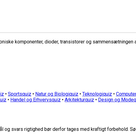
oniske komponenter, dioder, transistorer og sammensætningen af 
iz
•
Sportsquiz
•
Natur og Biologiquiz
•
Teknologiquiz
•
Computer
quiz
•
Handel og Erhvervsquiz
•
Arkitekturquiz
•
Design og Modeq
 og svars rigtighed bør derfor tages med kraftigt forbehold. Sø