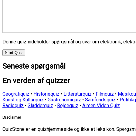
Denne quiz indeholder spørgsmål og svar om elektronik, elektr
Start Quiz
Seneste spørgsmål
En verden af quizzer
Geografiquiz
•
Historiequiz
•
Litteraturquiz
•
Filmquiz
•
Musikqu
Kunst og Kulturquiz
•
Gastronomiquiz
•
Samfundsquiz
•
Politik
Radioquiz
•
Sladderquiz
•
Rejsequiz
•
Almen Viden Quiz
Disclaimer
QuizStone er en quizhjemmeside og ikke et leksikon. Spørgsmål