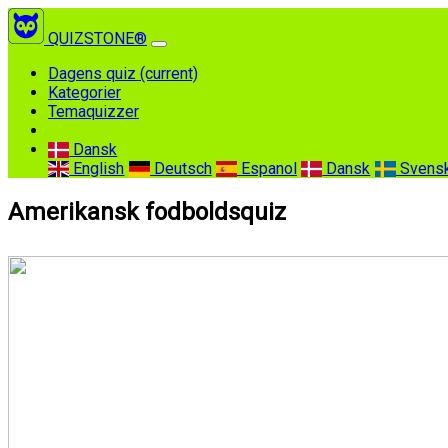
QUIZSTONE®
Dagens quiz
(current)
Kategorier
Temaquizzer
Dansk
English
Deutsch
Espanol
Dansk
Svens
Amerikansk fodboldsquiz