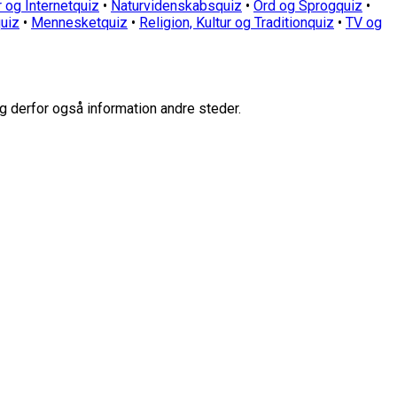
 og Internetquiz
•
Naturvidenskabsquiz
•
Ord og Sprogquiz
•
uiz
•
Mennesketquiz
•
Religion, Kultur og Traditionquiz
•
TV og
g derfor også information andre steder.