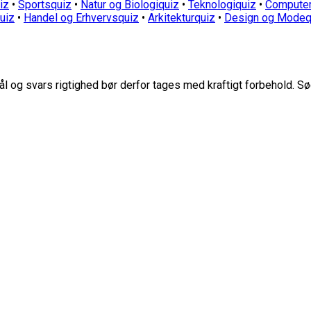
iz
•
Sportsquiz
•
Natur og Biologiquiz
•
Teknologiquiz
•
Computer
quiz
•
Handel og Erhvervsquiz
•
Arkitekturquiz
•
Design og Modeq
 og svars rigtighed bør derfor tages med kraftigt forbehold. Sø