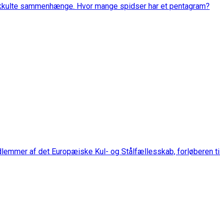
g okkulte sammenhænge. Hvor mange spidser har et pentagram?
dlemmer af det Europæiske Kul- og Stålfællesskab, forløberen ti