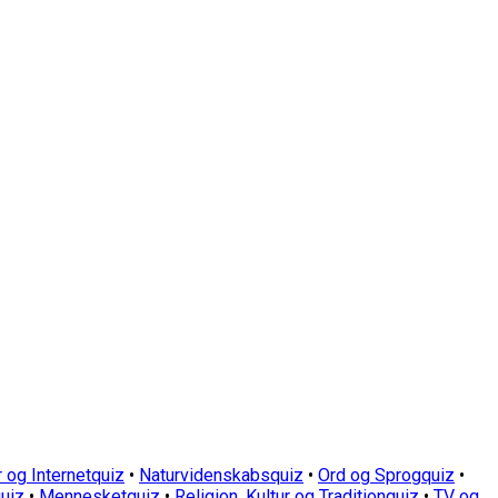
 og Internetquiz
•
Naturvidenskabsquiz
•
Ord og Sprogquiz
•
uiz
•
Mennesketquiz
•
Religion, Kultur og Traditionquiz
•
TV og