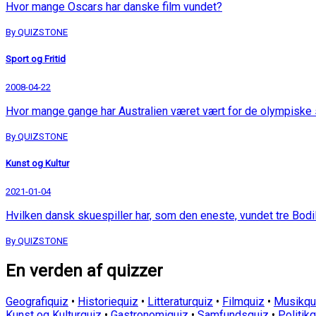
Hvor mange Oscars har danske film vundet?
By QUIZSTONE
Sport og Fritid
2008-04-22
Hvor mange gange har Australien været vært for de olympisk
By QUIZSTONE
Kunst og Kultur
2021-01-04
Hvilken dansk skuespiller har, som den eneste, vundet tre Bodil
By QUIZSTONE
En verden af quizzer
Geografiquiz
•
Historiequiz
•
Litteraturquiz
•
Filmquiz
•
Musikqu
Kunst og Kulturquiz
•
Gastronomiquiz
•
Samfundsquiz
•
Politik