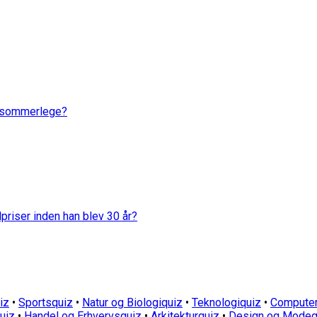
e sommerlege?
priser inden han blev 30 år?
iz
•
Sportsquiz
•
Natur og Biologiquiz
•
Teknologiquiz
•
Computer
quiz
•
Handel og Erhvervsquiz
•
Arkitekturquiz
•
Design og Modeq