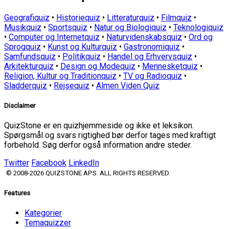
Geografiquiz
•
Historiequiz
•
Litteraturquiz
•
Filmquiz
•
Musikquiz
•
Sportsquiz
•
Natur og Biologiquiz
•
Teknologiquiz
•
Computer og Internetquiz
•
Naturvidenskabsquiz
•
Ord og
Sprogquiz
•
Kunst og Kulturquiz
•
Gastronomiquiz
•
Samfundsquiz
•
Politikquiz
•
Handel og Erhvervsquiz
•
Arkitekturquiz
•
Design og Modequiz
•
Mennesketquiz
•
Religion, Kultur og Traditionquiz
•
TV og Radioquiz
•
Sladderquiz
•
Rejsequiz
•
Almen Viden Quiz
Disclaimer
QuizStone er en quizhjemmeside og ikke et leksikon.
Spørgsmål og svars rigtighed bør derfor tages med kraftigt
forbehold. Søg derfor også information andre steder.
Twitter
Facebook
LinkedIn
© 2008-2026 QUIZSTONE APS. ALL RIGHTS RESERVED.
Features
Kategorier
Temaquizzer