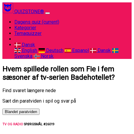
QUIZSTONE®
Dagens quiz
(current)
Kategorier
Temaquizzer
Dansk
English
Deutsch
Espanol
Dansk
Svenska
Norsk
Hvem spillede rollen som Fie i fem
sæsoner af tv-serien Badehotellet?
Find svaret længere nede
Sæt din paratviden i spil og svar på
Blandet paratviden
TV OG RADIO
SPØRGSMÅL #26019