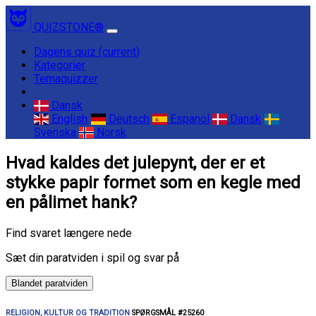
QUIZSTONE®
Dagens quiz
(current)
Kategorier
Temaquizzer
Dansk
English
Deutsch
Espanol
Dansk
Svenska
Norsk
Hvad kaldes det julepynt, der er et
stykke papir formet som en kegle med
en pålimet hank?
Find svaret længere nede
Sæt din paratviden i spil og svar på
Blandet paratviden
RELIGION, KULTUR OG TRADITION
SPØRGSMÅL #25260