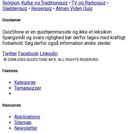
Religion, Kultur og Traditionquiz
•
TV og Radioquiz
•
Sladderquiz
•
Rejsequiz
•
Almen Viden Quiz
Disclaimer
QuizStone er en quizhjemmeside og ikke et leksikon.
Spørgsmål og svars rigtighed bør derfor tages med kraftigt
forbehold. Søg derfor også information andre steder.
Twitter
Facebook
LinkedIn
© 2008-2026 QUIZSTONE APS. ALL RIGHTS RESERVED.
Features
Kategorier
Temaquizzer
Resources
Applications
Sitemap
Newsletter