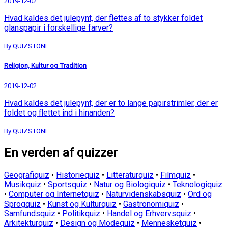
2019-12-02
Hvad kaldes det julepynt, der flettes af to stykker foldet
glanspapir i forskellige farver?
By QUIZSTONE
Religion, Kultur og Tradition
2019-12-02
Hvad kaldes det julepynt, der er to lange papirstrimler, der er
foldet og flettet ind i hinanden?
By QUIZSTONE
En verden af quizzer
Geografiquiz
•
Historiequiz
•
Litteraturquiz
•
Filmquiz
•
Musikquiz
•
Sportsquiz
•
Natur og Biologiquiz
•
Teknologiquiz
•
Computer og Internetquiz
•
Naturvidenskabsquiz
•
Ord og
Sprogquiz
•
Kunst og Kulturquiz
•
Gastronomiquiz
•
Samfundsquiz
•
Politikquiz
•
Handel og Erhvervsquiz
•
Arkitekturquiz
•
Design og Modequiz
•
Mennesketquiz
•