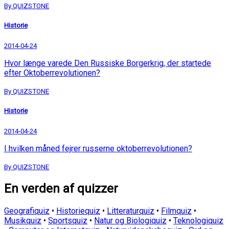
By QUIZSTONE
Historie
2014-04-24
Hvor længe varede Den Russiske Borgerkrig, der startede
efter Oktoberrevolutionen?
By QUIZSTONE
Historie
2014-04-24
I hvilken måned fejrer russerne oktoberrevolutionen?
By QUIZSTONE
En verden af quizzer
Geografiquiz
•
Historiequiz
•
Litteraturquiz
•
Filmquiz
•
Musikquiz
•
Sportsquiz
•
Natur og Biologiquiz
•
Teknologiquiz