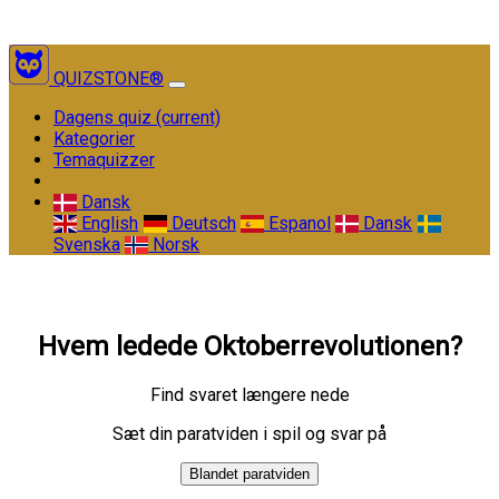
QUIZSTONE®
Dagens quiz
(current)
Kategorier
Temaquizzer
Dansk
English
Deutsch
Espanol
Dansk
Svenska
Norsk
Hvem ledede Oktoberrevolutionen?
Find svaret længere nede
Sæt din paratviden i spil og svar på
Blandet paratviden