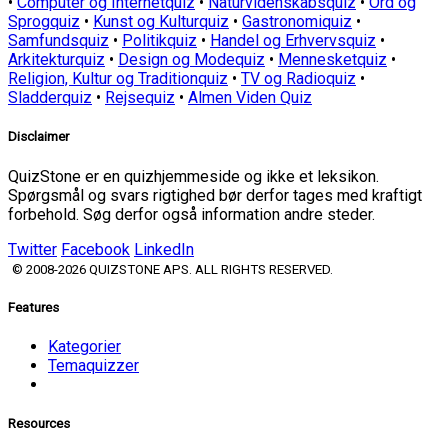
•
Computer og Internetquiz
•
Naturvidenskabsquiz
•
Ord og
Sprogquiz
•
Kunst og Kulturquiz
•
Gastronomiquiz
•
Samfundsquiz
•
Politikquiz
•
Handel og Erhvervsquiz
•
Arkitekturquiz
•
Design og Modequiz
•
Mennesketquiz
•
Religion, Kultur og Traditionquiz
•
TV og Radioquiz
•
Sladderquiz
•
Rejsequiz
•
Almen Viden Quiz
Disclaimer
QuizStone er en quizhjemmeside og ikke et leksikon.
Spørgsmål og svars rigtighed bør derfor tages med kraftigt
forbehold. Søg derfor også information andre steder.
Twitter
Facebook
LinkedIn
© 2008-2026 QUIZSTONE APS. ALL RIGHTS RESERVED.
Features
Kategorier
Temaquizzer
Resources