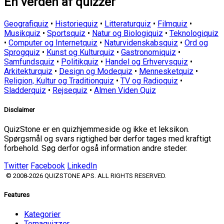
En verden af quizzer
Geografiquiz
•
Historiequiz
•
Litteraturquiz
•
Filmquiz
•
Musikquiz
•
Sportsquiz
•
Natur og Biologiquiz
•
Teknologiquiz
•
Computer og Internetquiz
•
Naturvidenskabsquiz
•
Ord og
Sprogquiz
•
Kunst og Kulturquiz
•
Gastronomiquiz
•
Samfundsquiz
•
Politikquiz
•
Handel og Erhvervsquiz
•
Arkitekturquiz
•
Design og Modequiz
•
Mennesketquiz
•
Religion, Kultur og Traditionquiz
•
TV og Radioquiz
•
Sladderquiz
•
Rejsequiz
•
Almen Viden Quiz
Disclaimer
QuizStone er en quizhjemmeside og ikke et leksikon.
Spørgsmål og svars rigtighed bør derfor tages med kraftigt
forbehold. Søg derfor også information andre steder.
Twitter
Facebook
LinkedIn
© 2008-2026 QUIZSTONE APS. ALL RIGHTS RESERVED.
Features
Kategorier
Temaquizzer