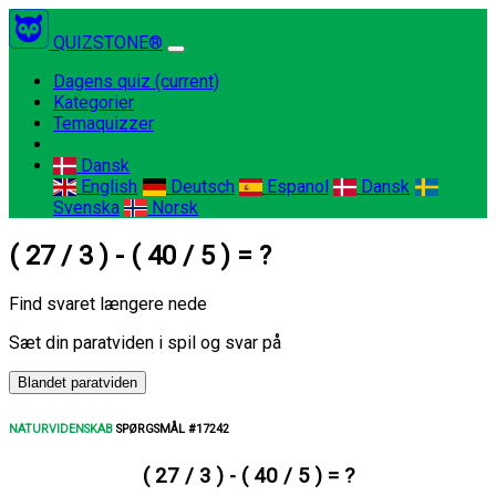
QUIZSTONE®
Dagens quiz
(current)
Kategorier
Temaquizzer
Dansk
English
Deutsch
Espanol
Dansk
Svenska
Norsk
( 27 / 3 ) - ( 40 / 5 ) = ?
Find svaret længere nede
Sæt din paratviden i spil og svar på
Blandet paratviden
NATURVIDENSKAB
SPØRGSMÅL #17242
( 27 / 3 ) - ( 40 / 5 ) = ?