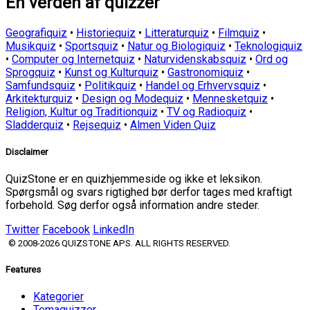
En verden af quizzer
Geografiquiz
•
Historiequiz
•
Litteraturquiz
•
Filmquiz
•
Musikquiz
•
Sportsquiz
•
Natur og Biologiquiz
•
Teknologiquiz
•
Computer og Internetquiz
•
Naturvidenskabsquiz
•
Ord og
Sprogquiz
•
Kunst og Kulturquiz
•
Gastronomiquiz
•
Samfundsquiz
•
Politikquiz
•
Handel og Erhvervsquiz
•
Arkitekturquiz
•
Design og Modequiz
•
Mennesketquiz
•
Religion, Kultur og Traditionquiz
•
TV og Radioquiz
•
Sladderquiz
•
Rejsequiz
•
Almen Viden Quiz
Disclaimer
QuizStone er en quizhjemmeside og ikke et leksikon.
Spørgsmål og svars rigtighed bør derfor tages med kraftigt
forbehold. Søg derfor også information andre steder.
Twitter
Facebook
LinkedIn
© 2008-2026 QUIZSTONE APS. ALL RIGHTS RESERVED.
Features
Kategorier
Temaquizzer