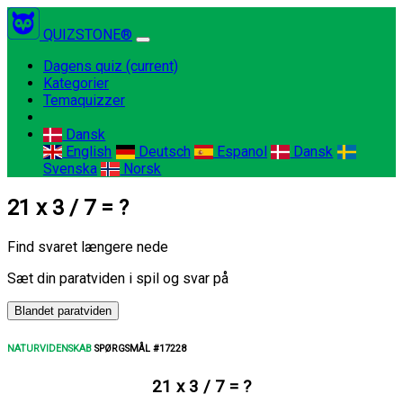
QUIZSTONE®
Dagens quiz
(current)
Kategorier
Temaquizzer
Dansk
English
Deutsch
Espanol
Dansk
Svenska
Norsk
21 x 3 / 7 = ?
Find svaret længere nede
Sæt din paratviden i spil og svar på
Blandet paratviden
NATURVIDENSKAB
SPØRGSMÅL #17228
21 x 3 / 7 = ?